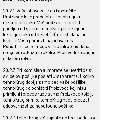
20.2.1 Vaša obaveza je da isporučite
Proizvode koje prodajete tehnokrugu u
razumnom roku. Vaš proizvod mora biti
primljen od strane tehnoKruga na željenoj
lokaciji u roku od deset (10) radnih dana od
kada je Vaša porudžbina prihvaćena.
Ponuđene cene mogu varirati ili porudžbine
mogu biti otkazane ukoliko Proizvodi ne stignu
u datom roku.
20.2.3 Prilikom slanja, morate se uveriti da su
svi delovi pošiljke poslati u isto vreme. Ukoliko
tehnoKrug dobije samo deo Vaše pošiljke,
tehnoKrug ce poništiti Proizvode koji nisu
primljeni i procesiraće samo Proizvode koje je
tehnoKrug primio. tehnoKrug neće preuzeti
odgovornost za nepotpune pošiljke.
20.2.4 tehnoKrug vrši isplate na bazi podataka
koje je podneo korisnik i neće biti odgovoran za
plaćanja koja su isplaćena na pogrešne racune
zbog netačnih podataka koje je podneo