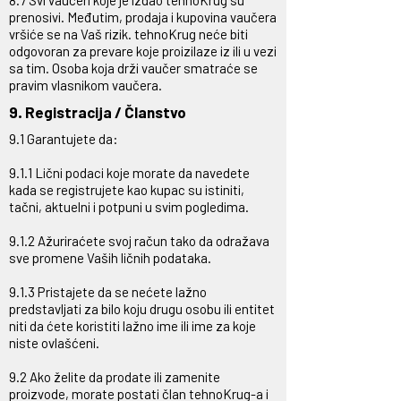
8.7 Svi vaučeri koje je izdao tehnoKrug su
prenosivi. Međutim, prodaja i kupovina vaučera
vršiće se na Vaš rizik. tehnoKrug neće biti
odgovoran za prevare koje proizilaze iz ili u vezi
sa tim. Osoba koja drži vaučer smatraće se
pravim vlasnikom vaučera.
9. Registracija / Članstvo
9.1 Garantujete da:
9.1.1 Lični podaci koje morate da navedete
kada se registrujete kao kupac su istiniti,
tačni, aktuelni i potpuni u svim pogledima.
9.1.2 Ažuriraćete svoj račun tako da odražava
sve promene Vaših ličnih podataka.
9.1.3 Pristajete da se nećete lažno
predstavljati za bilo koju drugu osobu ili entitet
niti da ćete koristiti lažno ime ili ime za koje
niste ovlašćeni.
9.2 Ako želite da prodate ili zamenite
proizvode, morate postati član tehnoKrug-a i