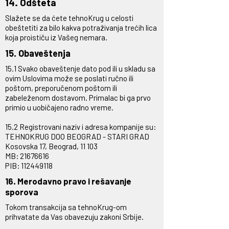
14. Odšteta
Slažete se da ćete tehnoKrug u celosti
obeštetiti za bilo kakva potraživanja trećih lica
koja proističu iz Vašeg nemara.
15. Obaveštenja
15.1 Svako obaveštenje dato pod ili u skladu sa
ovim Uslovima može se poslati ručno ili
poštom, preporučenom poštom ili
zabeleženom dostavom. Primalac bi ga prvo
primio u uobičajeno radno vreme.
15.2 Registrovani naziv i adresa kompanije su:
TEHNOKRUG DOO BEOGRAD - STARI GRAD
Kosovska 17, Beograd, 11 103
MB:
21676616
PIB:
112449118
16. Merodavno pravo i rešavanje
sporova
Tokom transakcija sa tehnoKrug-om
prihvatate da Vas obavezuju zakoni Srbije.