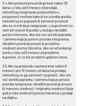
3.4 Ako proizvod prouzrokuje kvar nakon 30
dana i u roku od 6 meseci od prodaje,
tehnoKrug neispravan proizvod biće u
potpunosti testiran kako bi se utvrdila greška.
tehnoKrug će popraviti ili zameniti proizvod
ako se utvrdi da je neispravan, u suprotnom će
vam biti vraćen ili poslat u slučaju narudžbi
putem interneta. Ako ste već izvršili popravku
/ zamenu koja je ponovo postala neispravna,
obrađeni povraćaj iznosio bi prvobitnu
vrednost prema Uslovima. Ako se refundacija
izvrši u roku od 6 meseci od prvobitne
kupovine, to će biti prvobitni uplaćeni iznos.
3.5 Ako na proizvodu nastane kvar nakon 6
meseci i pre 12 meseci od datuma prodaje,
tehnoKrug će ga zameniti / popraviti. Ako ste
već izvršili popravku / zamenu koja je ponovo
postala neispravna, obrađeni povraćaj iznosio
bi trenutnu vrednost / originalnu vrednost (koja
god je niža vrednost) prema Uslovima o prodaji
na daljinu.