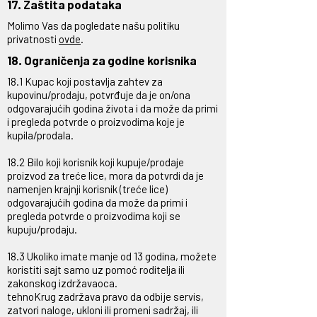
17. Zaštita podataka
Molimo Vas da pogledate našu politiku
privatnosti
ovde
.
18. Ograničenja za godine korisnika
18.1 Kupac koji postavlja zahtev za
kupovinu/prodaju, potvrđuje da je on/ona
odgovarajućih godina života i da može da primi
i pregleda potvrde o proizvodima koje je
kupila/prodala.
18.2 Bilo koji korisnik koji kupuje/prodaje
proizvod za treće lice, mora da potvrdi da je
namenjen krajnji korisnik (treće lice)
odgovarajućih godina da može da primi i
pregleda potvrde o proizvodima koji se
kupuju/prodaju.
18.3 Ukoliko imate manje od 13 godina, možete
koristiti sajt samo uz pomoć roditelja ili
zakonskog izdržavaoca.
tehnoKrug zadržava pravo da odbije servis,
zatvori naloge, ukloni ili promeni sadržaj, ili