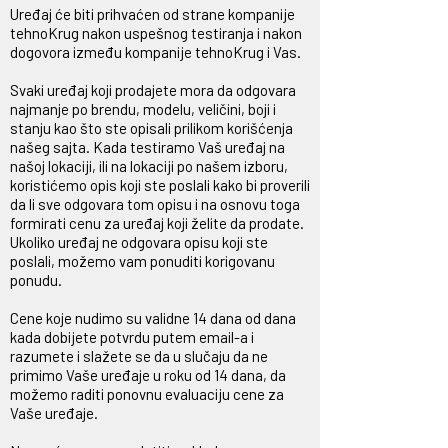
Uređaj će biti prihvaćen od strane kompanije
tehnoKrug nakon uspešnog testiranja i nakon
dogovora između kompanije tehnoKrug i Vas.
Svaki uređaj koji prodajete mora da odgovara
najmanje po brendu, modelu, veličini, boji i
stanju kao što ste opisali prilikom korišćenja
našeg sajta. Kada testiramo Vaš uređaj na
našoj lokaciji, ili na lokaciji po našem izboru,
koristićemo opis koji ste poslali kako bi proverili
da li sve odgovara tom opisu i na osnovu toga
formirati cenu za uređaj koji želite da prodate.
Ukoliko uređaj ne odgovara opisu koji ste
poslali, možemo vam ponuditi korigovanu
ponudu.
Cene koje nudimo su validne 14 dana od dana
kada dobijete potvrdu putem email-a i
razumete i slažete se da u slučaju da ne
primimo Vaše uređaje u roku od 14 dana, da
možemo raditi ponovnu evaluaciju cene za
Vaše uređaje.