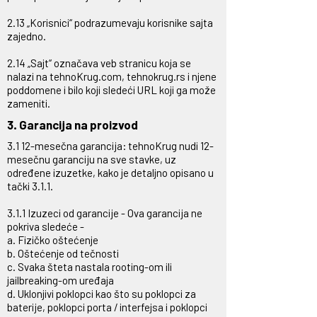
2.13 „Korisnici“ podrazumevaju korisnike sajta
zajedno.
2.14 „Sajt“ označava veb stranicu koja se
nalazi na tehnoKrug.com, tehnokrug.rs i njene
poddomene i bilo koji sledeći URL koji ga može
zameniti.
3. Garancija na proizvod
3.1 12-mesečna garancija: tehnoKrug nudi 12-
mesečnu garanciju na sve stavke, uz
određene izuzetke, kako je detaljno opisano u
tački 3.1.1.
3.1.1 Izuzeci od garancije - Ova garancija ne
pokriva sledeće -
a. Fizičko oštećenje
b. Oštećenje od tečnosti
c. Svaka šteta nastala rooting-om ili
jailbreaking-om uređaja
d. Uklonjivi poklopci kao što su poklopci za
baterije, poklopci porta / interfejsa i poklopci