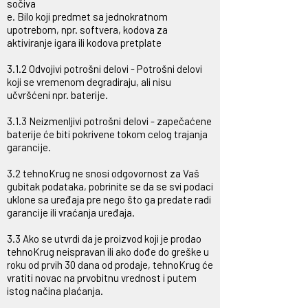
sočiva
e. Bilo koji predmet sa jednokratnom
upotrebom, npr. softvera, kodova za
aktiviranje igara ili kodova pretplate
3.1.2 Odvojivi potrošni delovi - Potrošni delovi
koji se vremenom degradiraju, ali nisu
učvršćeni npr. baterije.
3.1.3 Neizmenljivi potrošni delovi - zapečaćene
baterije će biti pokrivene tokom celog trajanja
garancije.
3.2 tehnoKrug ne snosi odgovornost za Vaš
gubitak podataka, pobrinite se da se svi podaci
uklone sa uređaja pre nego što ga predate radi
garancije ili vraćanja uređaja.
3.3 Ako se utvrdi da je proizvod koji je prodao
tehnoKrug neispravan ili ako dođe do greške u
roku od prvih 30 dana od prodaje, tehnoKrug će
vratiti novac na prvobitnu vrednost i putem
istog načina plaćanja.