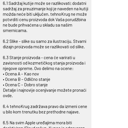
6.1 Sadržaj kutije može se razlikovati; dodatni
sadržaj za preuzimanje koji je naveden na kutiji
možda neće biti uključen. tehnoKrug ne može
potvrditi cenu proizvoda dok Vaša porudžbina
ne bude prihvaćena u skladu sa našim
smernicama.
6.2 Slike - slike su samo za ilustraciju. Stvarni
dizajn proizvoda može se razlikovati od slike.
6.3 Stanje proizvoda - cena će varirati u
zavisnosti od kozmetičkog stanja proizvoda i
njegove opreme. Ovo delimo na ocene:
• Ocena A – Kao nov
• Ocena B – Odlično stanje
• Ocena C – Dobro stanje
Detalje i najnovije ocenjivanje možete pronaći
ovde.
6.4 tehnoKrug zadržava pravo da izmeni cene
u bilo kom trenutku bez prethodne najave.
6.5 Na svim Apple uređajima mora biti