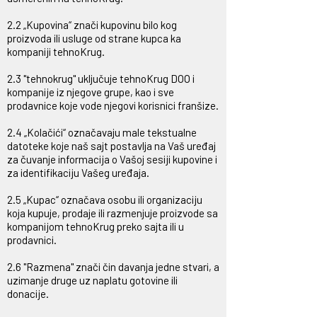
2.2 „Kupovina“ znači kupovinu bilo kog
proizvoda ili usluge od strane kupca ka
kompaniji tehnoKrug.
2.3 "tehnokrug" uključuje tehnoKrug DOO i
kompanije iz njegove grupe, kao i sve
prodavnice koje vode njegovi korisnici franšize.
2.4 „Kolačići“ označavaju male tekstualne
datoteke koje naš sajt postavlja na Vaš uređaj
za čuvanje informacija o Vašoj sesiji kupovine i
za identifikaciju Vašeg uređaja.
2.5 „Kupac“ označava osobu ili organizaciju
koja kupuje, prodaje ili razmenjuje proizvode sa
kompanijom tehnoKrug preko sajta ili u
prodavnici.
2.6 "Razmena" znači čin davanja jedne stvari, a
uzimanje druge uz naplatu gotovine ili
donacije.