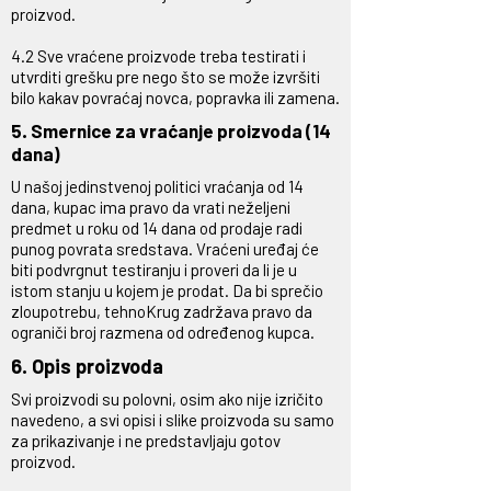
proizvod.
4.2 Sve vraćene proizvode treba testirati i
utvrditi grešku pre nego što se može izvršiti
bilo kakav povraćaj novca, popravka ili zamena.
5. Smernice za vraćanje proizvoda (14
dana)
U našoj jedinstvenoj politici vraćanja od 14
dana, kupac ima pravo da vrati neželjeni
predmet u roku od 14 dana od prodaje radi
punog povrata sredstava. Vraćeni uređaj će
biti podvrgnut testiranju i proveri da li je u
istom stanju u kojem je prodat. Da bi sprečio
zloupotrebu, tehnoKrug zadržava pravo da
ograniči broj razmena od određenog kupca.
6. Opis proizvoda
Svi proizvodi su polovni, osim ako nije izričito
navedeno, a svi opisi i slike proizvoda su samo
za prikazivanje i ne predstavljaju gotov
proizvod.