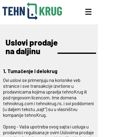
Uslovi prodaje
na daljinu
1. Tumačenje i delokrug
Ovi uslovi se primenjuju na korisnike veb
stranice i sve transakcije izvršene u
prodavnicama kojima upravlja tehnoKrug ili
pod njegovom licencom. Ime domena
tehnokrug.com i tehnokrug.rs, i svi poddomeni
(u daljem tekstu „sajt“) su u vlasništvu
kompanije tehnoKrug.
Opseg - Vaša upotreba ovog sajta i usluga u
prodavnici regulisana je ovim Uslovima prodaje