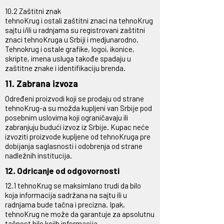
10.2 Zaštitni znak
tehnoKrug i ostali zaštitni znaci na tehnoKrug
sajtu i/ili u radnjama su registrovani zaštitni
znaci tehnoKruga u Srbiji i medjunarodno.
Tehnokrug i ostale grafike, logoi, ikonice,
skripte, imena usluga takođe spadaju u
zaštitne znake i identifikaciju brenda.
11. Zabrana izvoza
Određeni proizvodi koji se prodaju od strane
tehnoKrug-a su možda kupljeni van Srbije pod
posebnim uslovima koji ograničavaju ili
zabranjuju budući izvoz iz Srbije. Kupac neće
izvoziti proizvode kupljene od tehnoKruga pre
dobijanja saglasnosti i odobrenja od strane
nadležnih institucija.
12. Odricanje od odgovornosti
12.1 tehnoKrug se maksimlano trudi da bilo
koja informacija sadržana na sajtu ili u
radnjama bude tačna i precizna. Ipak,
tehnoKrug ne može da garantuje za apsolutnu
tačnost bilo kojih informacija.