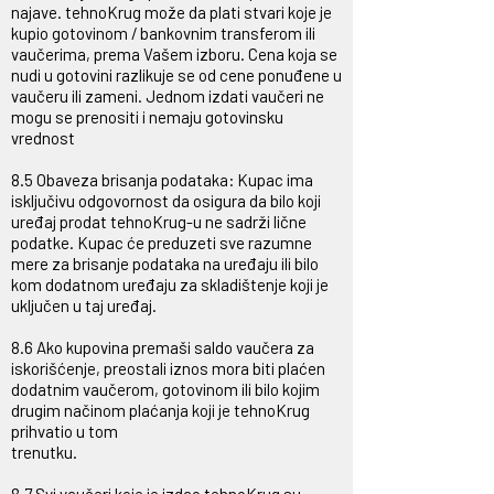
najave. tehnoKrug može da plati stvari koje je
kupio gotovinom / bankovnim transferom ili
vaučerima, prema Vašem izboru. Cena koja se
nudi u gotovini razlikuje se od cene ponuđene u
vaučeru ili zameni. Jednom izdati vaučeri ne
mogu se prenositi i nemaju gotovinsku
vrednost
8.5 Obaveza brisanja podataka: Kupac ima
isključivu odgovornost da osigura da bilo koji
uređaj prodat tehnoKrug-u ne sadrži lične
podatke. Kupac će preduzeti sve razumne
mere za brisanje podataka na uređaju ili bilo
kom dodatnom uređaju za skladištenje koji je
uključen u taj uređaj.
8.6 Ako kupovina premaši saldo vaučera za
iskorišćenje, preostali iznos mora biti plaćen
dodatnim vaučerom, gotovinom ili bilo kojim
drugim načinom plaćanja koji je tehnoKrug
prihvatio u tom
trenutku.