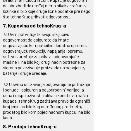
deaktiviran iCloud račun. Kupac je odgovoran
da obezbedi da uređaj nema nikakve račune,
lozinke ili bilo koje druge lične podatke pre nego
što tehnoKrug prihvati odgovornost.
7. Kupovina od tehnoKrug-a
7.1 Ovim potvrđujete svoju isključivu
odgovornost da osigurate da imate
odgovarajuću kompatibilnu dodatnu opremu,
odgovarajuću redukciju napajanja, opremu,
softver, uređaje za prikaz i odgovarajuće
mašine ili na bilo koji drugi način potrebne za
sigurno povezivanje proizvoda na napajanje,
baterije i druge uređaje.
7.2 U svrhu održavanja odgovarajuće potražnje
i ponude i osiguranja od „prirodnih“ varijacija
cena i raspoloživosti zaliha u korist svih naših
kupaca, tehnoKrug zadržava pravo da ograniči
broj jedinica bilo kog određenog predmeta,
prodatog bilo kom pojedinačnom kupcu, na bilo
kada.
8. Prodaja tehnoKrug-u