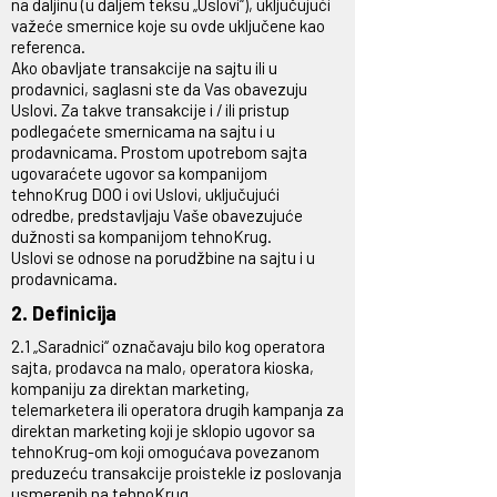
na daljinu (u daljem teksu „Uslovi“), uključujući
važeće smernice koje su ovde uključene kao
referenca.
Ako obavljate transakcije na sajtu ili u
prodavnici, saglasni ste da Vas obavezuju
Uslovi. Za takve transakcije i / ili pristup
podlegaćete smernicama na sajtu i u
prodavnicama. Prostom upotrebom sajta
ugovaraćete ugovor sa kompanijom
tehnoKrug DOO i ovi Uslovi, uključujući
odredbe, predstavljaju Vaše obavezujuće
dužnosti sa kompanijom tehnoKrug.
Uslovi se odnose na porudžbine na sajtu i u
prodavnicama.
2. Definicija
2.1 „Saradnici“ označavaju bilo kog operatora
sajta, prodavca na malo, operatora kioska,
kompaniju za direktan marketing,
telemarketera ili operatora drugih kampanja za
direktan marketing koji je sklopio ugovor sa
tehnoKrug-om koji omogućava povezanom
preduzeću transakcije proistekle iz poslovanja
usmerenih na tehnoKrug.