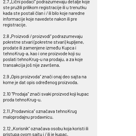
2.7 „Lični podaci“ podrazumevaju detalje koje
ste pružili prilikom registracije ili u trenutku
kada ste postali član i / ili bilo koje naredne
informacije koje navedete nakon ili pre
registracije.
2.8 „Proizvodi / proizvodi“ podrazumevaju
pokretne stvari (pokretne stvari) kupljene,
prodate ili zamenjene između Kupca i
tehnoKrug-a, kao i one proizvode koji su
poslati tehnoKrug-u na prodaju, a za koje
transakcija još nije završena.
2.9 „Opis proizvoda“ znači onaj deo sajta na
kome je dat opis određenog proizvoda.
2.10 "Prodaja" znači svaki proizvod koji kupac
proda tehnoKrug-u.
2.11 „Prodavnica“ označava tehnoKrug
maloprodajnu prodavnicu.
2.12 „Korisnik“ označava osobu koja koristi ili
pristupa ovom sajtu i / ili je kupac.