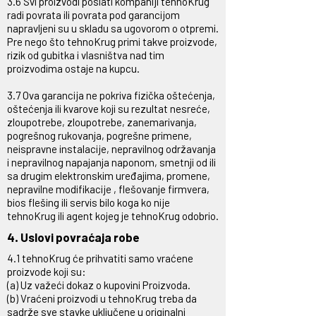
3.6 Svi proizvodi poslati kompaniji tehnoKrug
radi povrata ili povrata pod garancijom
napravljeni su u skladu sa ugovorom o otpremi.
Pre nego što tehnoKrug primi takve proizvode,
rizik od gubitka i vlasništva nad tim
proizvodima ostaje na kupcu.
3.7 Ova garancija ne pokriva fizička oštećenja,
oštećenja ili kvarove koji su rezultat nesreće,
zloupotrebe, zloupotrebe, zanemarivanja,
pogrešnog rukovanja, pogrešne primene,
neispravne instalacije, nepravilnog održavanja
i nepravilnog napajanja naponom, smetnji od ili
sa drugim elektronskim uređajima, promene,
nepravilne modifikacije , flešovanje firmvera,
bios flešing ili servis bilo koga ko nije
tehnoKrug ili agent kojeg je tehnoKrug odobrio.
4. Uslovi povraćaja robe
4.1 tehnoKrug će prihvatiti samo vraćene
proizvode koji su:
(a) Uz važeći dokaz o kupovini Proizvoda.
(b) Vraćeni proizvodi u tehnoKrug treba da
sadrže sve stavke uključene u originalni