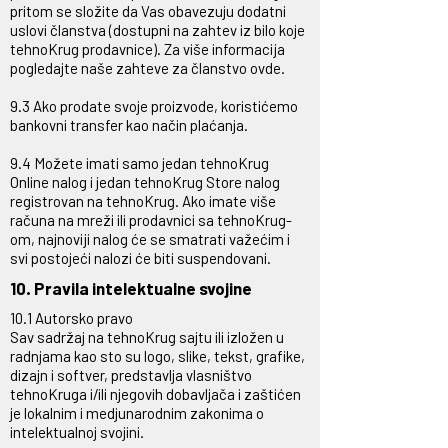
pritom se složite da Vas obavezuju dodatni
uslovi članstva (dostupni na zahtev iz bilo koje
tehnoKrug prodavnice). Za više informacija
pogledajte naše zahteve za članstvo ovde.
9.3 Ako prodate svoje proizvode, koristićemo
bankovni transfer kao način plaćanja.
9.4 Možete imati samo jedan tehnoKrug
Online nalog i jedan tehnoKrug Store nalog
registrovan na tehnoKrug. Ako imate više
računa na mreži ili prodavnici sa tehnoKrug-
om, najnoviji nalog će se smatrati važećim i
svi postojeći nalozi će biti suspendovani.
10. Pravila intelektualne svojine
10.1 Autorsko pravo
Sav sadržaj na tehnoKrug sajtu ili izložen u
radnjama kao sto su logo, slike, tekst, grafike,
dizajn i softver, predstavlja vlasništvo
tehnoKruga i/ili njegovih dobavljača i zaštićen
je lokalnim i medjunarodnim zakonima o
intelektualnoj svojini.