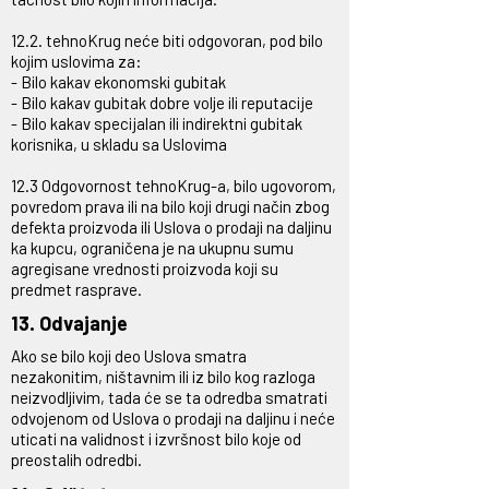
12.2. tehnoKrug neće biti odgovoran, pod bilo
kojim uslovima za:
- Bilo kakav ekonomski gubitak
- Bilo kakav gubitak dobre volje ili reputacije
- Bilo kakav specijalan ili indirektni gubitak
korisnika, u skladu sa Uslovima
12.3 Odgovornost tehnoKrug-a, bilo ugovorom,
povredom prava ili na bilo koji drugi način zbog
defekta proizvoda ili Uslova o prodaji na daljinu
ka kupcu, ograničena je na ukupnu sumu
agregisane vrednosti proizvoda koji su
predmet rasprave.
13. Odvajanje
Ako se bilo koji deo Uslova smatra
nezakonitim, ništavnim ili iz bilo kog razloga
neizvodljivim, tada će se ta odredba smatrati
odvojenom od Uslova o prodaji na daljinu i neće
uticati na validnost i izvršnost bilo koje od
preostalih odredbi.