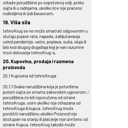
otkaže porudžbine po sopstvenoj volji, preko
sajta ili u radnjama, ukoliko lice nije praćeno
roditeljima ili izdržavaocem.
19. Viša sila
tehnoKrug se ne može smatrati odgovornim u
slučaju pojave rata, napada, zaključavanja
usled pandemije, vatre, poplava, suša, oluja ili
bilo kod drugog događaja koji je van razumne
moći delovanja tehnoKrug-a.
20. Kupovina, prodaja i razmena
proizvoda
20.1 Kupovina od tehnoKruga
20.1.1 Svaka narudžbina koja je potvrđena
putem sajta se smatra zakonskim ugovorom, i
porudžbina će biti isporučena od strane
tehnoKruga, osim ukoliko nije otkazana od
tehnoKruga ili kupca. tehnoKrug može
poništiti narudžbinu ukoliko Proizvod nije
dostupan na stanju ili plaćanje nije izvršeno od
strane Kupca. tehnoKrug takođe može