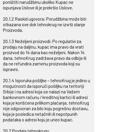
poništiti narudžbinu ukoliko Kupac ne
ispunjava Uslove ili je prekršio Uslove.
20.1.2 Raskid ugovora: Porudžbina može biti
otkazana sve dok tehnokrug ne izvrši slanje
Proizvoda.
20.1.3 Neželjeni proizvodi: Po regulativi za
prodaju na daljinu, kupac ima pravo da vrati
proizvod do 14 dana kao neželjeni. Nakon 14
dana, tehnoKrug zadržava pravo da odbije ili
da ne refundira zamenu proizvoda koji su
ispravni.
20.1.4 Isporuka pošiljke – tehnoKrug je jedino u
mogućnosti da isporuči pošiljku na teritoriji
Srbije i na adresi koja se nalazi na Vašem
bankovnom računu / kreditnoj kartici ili adresi
koja je korišćena prilikom plaćanja. tehnoKrug
nije odgovoran za bilo koju pogrešnu dostavu,
koja je posledica netačnih ili nepotpunih
podataka o adresi koju je uneo kupac.
20.2 Prodaja tehnokrugu