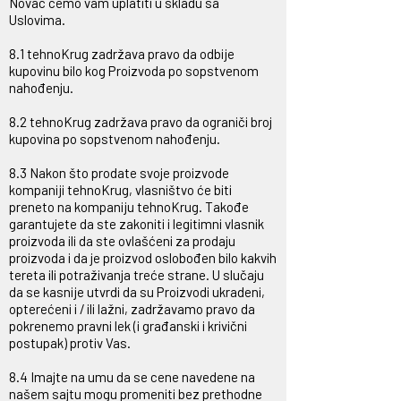
Novac ćemo vam uplatiti u skladu sa
Uslovima.
8.1 tehnoKrug zadržava pravo da odbije
kupovinu bilo kog Proizvoda po sopstvenom
nahođenju.
8.2 tehnoKrug zadržava pravo da ograniči broj
kupovina po sopstvenom nahođenju.
8.3 Nakon što prodate svoje proizvode
kompaniji tehnoKrug, vlasništvo će biti
preneto na kompaniju tehnoKrug. Takođe
garantujete da ste zakoniti i legitimni vlasnik
proizvoda ili da ste ovlašćeni za prodaju
proizvoda i da je proizvod oslobođen bilo kakvih
tereta ili potraživanja treće strane. U slučaju
da se kasnije utvrdi da su Proizvodi ukradeni,
opterećeni i / ili lažni, zadržavamo pravo da
pokrenemo pravni lek (i građanski i krivični
postupak) protiv Vas.
8.4 Imajte na umu da se cene navedene na
našem sajtu mogu promeniti bez prethodne