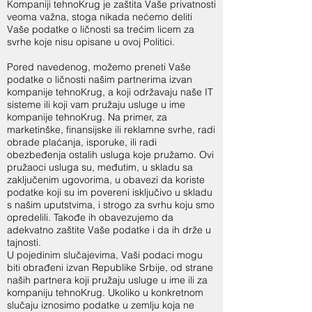
Kompaniji tehnoKrug je zaštita Vaše privatnosti
veoma važna, stoga nikada nećemo deliti
Vaše podatke o ličnosti sa trećim licem za
svrhe koje nisu opisane u ovoj Politici.
Pored navedenog, možemo preneti Vaše
podatke o ličnosti našim partnerima izvan
kompanije tehnoKrug, a koji održavaju naše IT
sisteme ili koji vam pružaju usluge u ime
kompanije tehnoKrug. Na primer, za
marketinške, finansijske ili reklamne svrhe, radi
obrade plaćanja, isporuke, ili radi
obezbeđenja ostalih usluga koje pružamo. Ovi
pružaoci usluga su, međutim, u skladu sa
zaključenim ugovorima, u obavezi da koriste
podatke koji su im povereni isključivo u skladu
s našim uputstvima, i strogo za svrhu koju smo
opredelili. Takođe ih obavezujemo da
adekvatno zaštite Vaše podatke i da ih drže u
tajnosti.
U pojedinim slučajevima, Vaši podaci mogu
biti obrađeni izvan Republike Srbije, od strane
naših partnera koji pružaju usluge u ime ili za
kompaniju tehnoKrug. Ukoliko u konkretnom
slučaju iznosimo podatke u zemlju koja ne