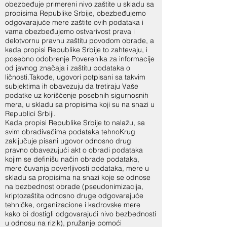
obezbeđuje primereni nivo zaštite u skladu sa
propisima Republike Srbije, obezbeđujemo
odgovarajuće mere zaštite ovih podataka i
vama obezbeđujemo ostvarivost prava i
delotvornu pravnu zaštitu povodom obrade, a
kada propisi Republike Srbije to zahtevaju, i
posebno odobrenje Poverenika za informacije
od javnog značaja i zaštitu podataka o
ličnosti.Takođe, ugovori potpisani sa takvim
subjektima ih obavezuju da tretiraju Vaše
podatke uz korišćenje posebnih sigurnosnih
mera, u skladu sa propisima koji su na snazi u
Republici Srbiji.
Kada propisi Republike Srbije to nalažu, sa
svim obrađivačima podataka tehnoKrug
zaključuje pisani ugovor odnosno drugi
pravno obavezujući akt o obradi podataka
kojim se definišu način obrade podataka,
mere čuvanja poverljivosti podataka, mere u
skladu sa propisima na snazi koje se odnose
na bezbednost obrade (pseudonimizacija,
kriptozaštita odnosno druge odgovarajuće
tehničke, organizacione i kadrovske mere
kako bi dostigli odgovarajući nivo bezbednosti
u odnosu na rizik), pružanje pomoći