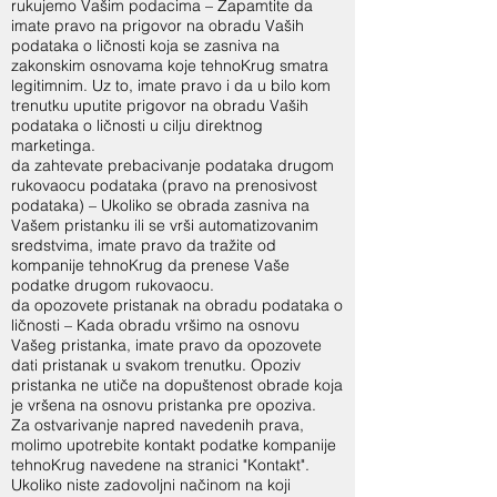
rukujemo Vašim podacima – Zapamtite da
imate pravo na prigovor na obradu Vaših
podataka o ličnosti koja se zasniva na
zakonskim osnovama koje tehnoKrug smatra
legitimnim. Uz to, imate pravo i da u bilo kom
trenutku uputite prigovor na obradu Vaših
podataka o ličnosti u cilju direktnog
marketinga.
da zahtevate prebacivanje podataka drugom
rukovaocu podataka (pravo na prenosivost
podataka) – Ukoliko se obrada zasniva na
Vašem pristanku ili se vrši automatizovanim
sredstvima, imate pravo da tražite od
kompanije tehnoKrug da prenese Vaše
podatke drugom rukovaocu.
da opozovete pristanak na obradu podataka o
ličnosti – Kada obradu vršimo na osnovu
Vašeg pristanka, imate pravo da opozovete
dati pristanak u svakom trenutku. Opoziv
pristanka ne utiče na dopuštenost obrade koja
je vršena na osnovu pristanka pre opoziva.
Za ostvarivanje napred navedenih prava,
molimo upotrebite kontakt podatke kompanije
tehnoKrug navedene na stranici "Kontakt".
Ukoliko niste zadovoljni načinom na koji