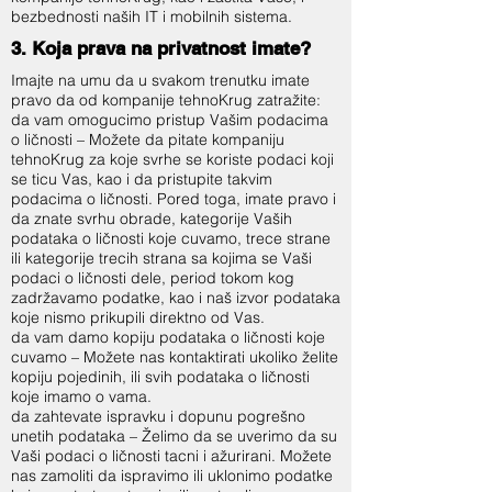
bezbednosti naših IT i mobilnih sistema.
3. Koja prava na privatnost imate?
Imajte na umu da u svakom trenutku imate
pravo da od kompanije tehnoKrug zatražite:
da vam omogucimo pristup Vašim podacima
o ličnosti – Možete da pitate kompaniju
tehnoKrug za koje svrhe se koriste podaci koji
se ticu Vas, kao i da pristupite takvim
podacima o ličnosti. Pored toga, imate pravo i
da znate svrhu obrade, kategorije Vaših
podataka o ličnosti koje cuvamo, trece strane
ili kategorije trecih strana sa kojima se Vaši
podaci o ličnosti dele, period tokom kog
zadržavamo podatke, kao i naš izvor podataka
koje nismo prikupili direktno od Vas.
da vam damo kopiju podataka o ličnosti koje
cuvamo – Možete nas kontaktirati ukoliko želite
kopiju pojedinih, ili svih podataka o ličnosti
koje imamo o vama.
da zahtevate ispravku i dopunu pogrešno
unetih podataka – Želimo da se uverimo da su
Vaši podaci o ličnosti tacni i ažurirani. Možete
nas zamoliti da ispravimo ili uklonimo podatke