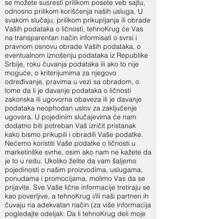
se možete susresti prilikom posete veb sajtu,
odnosno prilikom korišćenja naših usluga. U
svakom slučaju, prilikom prikupljanja ili obrade
Vaših podataka o ličnosti, tehnoKrug će Vas
na transparentan način informisati o svrsi i
pravnom osnovu obrade Vaših podataka, o
eventualnom iznošenju podataka iz Republike
Srbije, roku čuvanja podataka ili ako to nije
moguće, o kriterijumima za njegovo
određivanje, pravima u vezi sa obradom, o
tome da li je davanje podataka o ličnosti
zakonska ili ugovorna obaveza ili je davanje
podataka neophodan uslov za zaključenje
ugovora. U pojedinim slučajevima će nam
dodatno biti potreban Vaš izričit pristanak
kako bismo prikupili i obradili Vaše podatke.
Nećemo koristiti Vaše podatke o ličnosti u
marketinške svrhe, osim ako nam ne kažete da
je to u redu. Ukoliko želite da vam šaljemo
pojedinosti o našim proizvodima, uslugama,
ponudama i promocijama, molimo Vas da se
prijavite. Sve Vaše lične informacije tretiraju se
kao poverljive, a tehnoKrug i/ili naši partneri ih
čuvaju na adekvatan način (za više informacija
pogledajte odeljak: Da li tehnoKrug deli moje