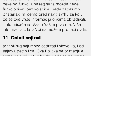
neke od funkcija našeg sajta možda neće
funkcionisati bez kolačića. Kada zatražimo
pristanak, mi ćemo predstaviti svrhu za koju
će se ove vrste informacija o vama obrađivati,
i informisaćemo Vas o Vašim pravima. Više
informacija o kolačićima možete pronaći
ovde
.
11. Ostali sajtovi
tehnoKrug sajt može sadržati linkove ka, i od
sajtova trećih lica. Ova Politika se primenjuje
samo na ovaj sajt, tako da, kada se povežete
sa drugim sajtovima, trebalo bi da pročitate
politike privatnosti na datim sajtovima.
tehnoKrug ne preuzima odgovornost za
obradu podataka o ličnosti od strane trećih
lica do koje je došlo upućivanjem sa nekog od
tehnoKrug sajtova.
12. Marketing
Kompanija tehnoKrug bi želela da vam šalje
informacije o našim proizvodima i uslugama za
koje biste mogli da budete zainteresovani.
Međutim, dozvoljeno nam je da vam šaljemo
takav marketinški materijal samo ukoliko se vi