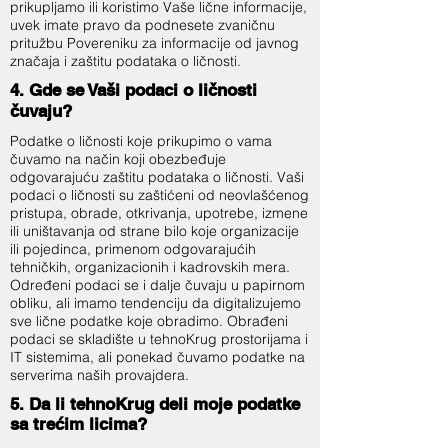
prikupljamo ili koristimo Vaše lične informacije,
uvek imate pravo da podnesete zvaničnu
pritužbu Povereniku za informacije od javnog
značaja i zaštitu podataka o ličnosti.
4. Gde se Vaši podaci o ličnosti
čuvaju?
Podatke o ličnosti koje prikupimo o vama
čuvamo na način koji obezbeđuje
odgovarajuću zaštitu podataka o ličnosti. Vaši
podaci o ličnosti su zaštićeni od neovlašćenog
pristupa, obrade, otkrivanja, upotrebe, izmene
ili uništavanja od strane bilo koje organizacije
ili pojedinca, primenom odgovarajućih
tehničkih, organizacionih i kadrovskih mera.
Određeni podaci se i dalje čuvaju u papirnom
obliku, ali imamo tendenciju da digitalizujemo
sve lične podatke koje obradimo. Obrađeni
podaci se skladište u tehnoKrug prostorijama i
IT sistemima, ali ponekad čuvamo podatke na
serverima naših provajdera.
5. Da li tehnoKrug deli moje podatke
sa trećim licima?