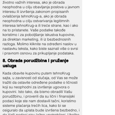
životno važnih interesa, ako je obrada
neophodna u cilju obavljanja poslova u javnom
interesu ili izvršenja zakonom propisanih
ovlašćenja tehnoKrug-a, ako je obrada
neophodna u cilju ostvarivanja legitimnih
interesa tehnoKrug-a ili treće strane, kao i ako
na to pristanete. Vaše podatke takođe
koristimo i za poboljšanje iskustva kupovine,
za direktan marketing, ili iz bezbednosnih
razloga. Molimo kliknite na određeni naslov u
nastavku teksta, kako biste saznali više o svrsi
i pravnom osnovu za prikupljanje podataka.
8. Obrada porudžbina i pružanje
usluga
Kada obavite kupovinu putem tehnoKrug
sajta, u zavisnosti od slučaja, od Vas se može
tražiti da ostavite određene podatke o ličnosti
koji su neophodni za izvršenje ugovora o
kupovini. Isto tako, da bismo obradili Vašu
porudžbinu, i proverili da su lični i finansijski
podaci koje ste nam dostavili tačni, koristimo
sisteme plaćanja trećih lica, kako bi se
osiguralo da uplata bude izvršena bezbedno, i
da Vaši podaci nisu lažno upotrebljeni. Ukoliko