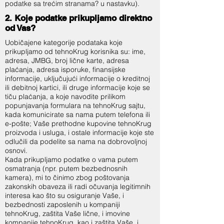
podatke sa trećim stranama? u nastavku).
2. Koje podatke prikupljamo direktno
od Vas?
Uobičajene kategorije podataka koje
prikupljamo od tehnoKrug korisnika su: ime,
adresa, JMBG, broj lične karte, adresa
plaćanja, adresa isporuke, finansijske
informacije, uključujući informacije o kreditnoj
ili debitnoj kartici, ili druge informacije koje se
tiču plaćanja, a koje navodite prilikom
popunjavanja formulara na tehnoKrug sajtu,
kada komunicirate sa nama putem telefona ili
e-pošte; Vaše prethodne kupovine tehnoKrug
proizvoda i usluga, i ostale informacije koje ste
odlučili da podelite sa nama na dobrovoljnoj
osnovi.
Kada prikupljamo podatke o vama putem
osmatranja (npr. putem bezbednosnih
kamera), mi to činimo zbog poštovanja
zakonskih obaveza ili radi očuvanja legitimnih
interesa kao što su osiguranje Vaše, i
bezbednosti zaposlenih u kompaniji
tehnoKrug, zaštita Vaše lične, i imovine
kompanije tehnoKrug, kao i zaštita Vaše, i