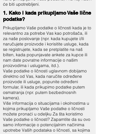
će biti upotrebljeni.
1. Kako i kada prikupljamo Vaše lične
podatke?
Prikupljamo Vaše podatke o ličnosti kada je to
relevantno za potrebe Vas kao potrošača, ili
za naše poslovanje (npr. kada kupujete i/ili
naručujete proizvode i korisitite usluge, kada
se registrujete, kada se pretplatite na naš
bilten, kada popunjavate ankete za kupce ili
nam date povratne informacije o našim
proizvodima i uslugama, itd.).
Vaše podatke o ličnosti uglavnom dobijamo
direktno od Vas, kada naručite određene
proizvode ili usluge, popunite određeni
formular, ili kada prikupimo podatke putem
osmatranja (npr. putem bezbednosnih
kamera).
Više informacija o situacijama i okolnostima u
kojima prikupljamo Vaše podatke o ličnosti
možete pronaći u odeljku Za šta koristimo
Vaše podatke o ličnosti? Zapamtite da su ovo
samo informacije o potencijalnim načinima
upotrebe Vaših podataka o ličnosti, sa kojima