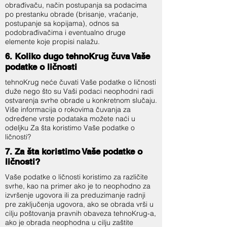
obrađivaču, način postupanja sa podacima
po prestanku obrade (brisanje, vraćanje,
postupanje sa kopijama), odnos sa
podobrađivačima i eventualno druge
elemente koje propisi nalažu.
6. Koliko dugo tehnoKrug čuva Vaše
podatke o ličnosti
tehnoKrug neće čuvati Vaše podatke o ličnosti
duže nego što su Vaši podaci neophodni radi
ostvarenja svrhe obrade u konkretnom slučaju.
Više informacija o rokovima čuvanja za
određene vrste podataka možete naći u
odeljku Za šta koristimo Vaše podatke o
ličnosti?
7. Za šta koristimo Vaše podatke o
ličnosti?
Vaše podatke o ličnosti koristimo za različite
svrhe, kao na primer ako je to neophodno za
izvršenje ugovora ili za preduzimanje radnji
pre zaključenja ugovora, ako se obrada vrši u
cilju poštovanja pravnih obaveza tehnoKrug-a,
ako je obrada neophodna u cilju zaštite