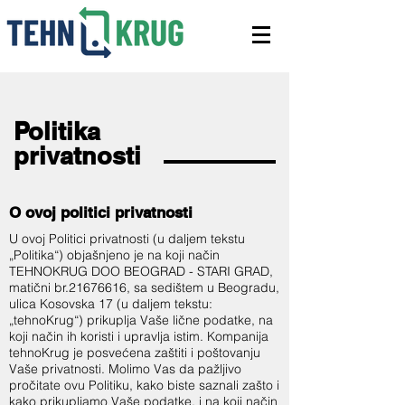
Politika
privatnosti
O ovoj politici privatnosti
U ovoj Politici privatnosti (u daljem tekstu
„Politika“) objašnjeno je na koji način
TEHNOKRUG DOO BEOGRAD - STARI GRAD,
matični br.21676616, sa sedištem u Beogradu,
ulica Kosovska 17 (u daljem tekstu:
„tehnoKrug“) prikuplja Vaše lične podatke, na
koji način ih koristi i upravlja istim. Kompanija
tehnoKrug je posvećena zaštiti i poštovanju
Vaše privatnosti. Molimo Vas da pažljivo
pročitate ovu Politiku, kako biste saznali zašto i
kako prikupljamo Vaše podatke, i na koji način