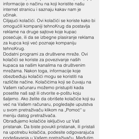
informacije o načinu na koji koristite našu
internet stranicu i saznaju kakav nam je
učinak.
Ciljajući kolačići. Ovi kolačići se koriste kako bi
omogućili kompaniji tehnoKrug da postavlja
reklame na druge sajtove koje kupac
posećuje, ili da se izbegne plasiranje reklama
za kupca koji već poznaje kompaniju
tehnoKrug.
Dodatni programi za društvene mreže. Ovi
kolačići se koriste za povezivanje naših
kupaca sa našim kanalima na društvenim
mrežama. Nakon toga, informacije koje
obezbeđuju kolačići mogu se koristiti na
različite načine. Kolačićima koji se čuvaju na
Vašem računaru možemo pristupiti kada
posetite naš sajt ili otvorite e-poštu koju
šaljemo. Ako želite da obrišete kolačiće koji su
već na Vašem računaru, pogledajte uputstva
u svom pretraživaču klikom na „Pomoć“ u
meniju datog pretraživača.
Obrađujemo kolačiće isključivo uz Vaš
pristanak. Da biste povukli pristanak, ili pristali
na upotrebu kolačića, podesite odgovarajuća
podešavanja u Vašem pretraživaču. Međutim,