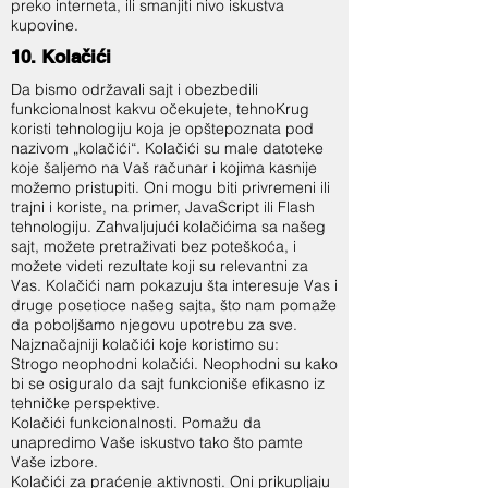
preko interneta, ili smanjiti nivo iskustva
kupovine.
10. Kolačići
Da bismo održavali sajt i obezbedili
funkcionalnost kakvu očekujete, tehnoKrug
koristi tehnologiju koja je opštepoznata pod
nazivom „kolačići“. Kolačići su male datoteke
koje šaljemo na Vaš računar i kojima kasnije
možemo pristupiti. Oni mogu biti privremeni ili
trajni i koriste, na primer, JavaScript ili Flash
tehnologiju. Zahvaljujući kolačićima sa našeg
sajt, možete pretraživati bez poteškoća, i
možete videti rezultate koji su relevantni za
Vas. Kolačići nam pokazuju šta interesuje Vas i
druge posetioce našeg sajta, što nam pomaže
da poboljšamo njegovu upotrebu za sve.
Najznačajniji kolačići koje koristimo su:
Strogo neophodni kolačići. Neophodni su kako
bi se osiguralo da sajt funkcioniše efikasno iz
tehničke perspektive.
Kolačići funkcionalnosti. Pomažu da
unapredimo Vaše iskustvo tako što pamte
Vaše izbore.
Kolačići za praćenje aktivnosti. Oni prikupljaju