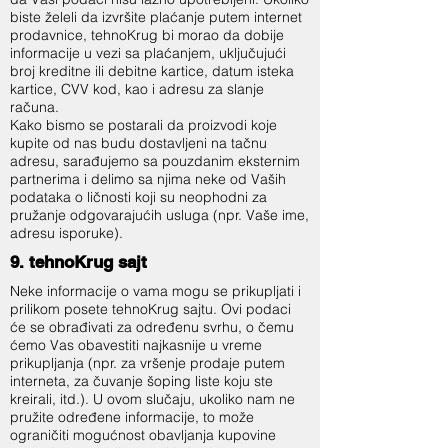
biste želeli da izvršite plaćanje putem internet
prodavnice, tehnoKrug bi morao da dobije
informacije u vezi sa plaćanjem, uključujući
broj kreditne ili debitne kartice, datum isteka
kartice, CVV kod, kao i adresu za slanje
računa.
Kako bismo se postarali da proizvodi koje
kupite od nas budu dostavljeni na tačnu
adresu, sarađujemo sa pouzdanim eksternim
partnerima i delimo sa njima neke od Vaših
podataka o ličnosti koji su neophodni za
pružanje odgovarajućih usluga (npr. Vaše ime,
adresu isporuke).
9. tehnoKrug sajt
Neke informacije o vama mogu se prikupljati i
prilikom posete tehnoKrug sajtu. Ovi podaci
će se obrađivati za određenu svrhu, o čemu
ćemo Vas obavestiti najkasnije u vreme
prikupljanja (npr. za vršenje prodaje putem
interneta, za čuvanje šoping liste koju ste
kreirali, itd.). U ovom slučaju, ukoliko nam ne
pružite određene informacije, to može
ograničiti mogućnost obavljanja kupovine