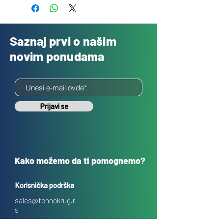
Saznaj prvi o našim
novim ponudama
Prijavi se
Kako možemo da ti pomognemo?
Korisnička podrška
sales@tehnokrug.r
s