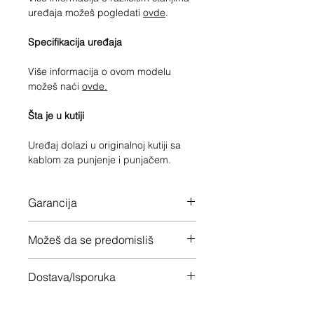
uređaja možeš pogledati
ovde
.
Specifikacija uređaja
Više informacija o ovom modelu
možeš naći
ovde.
Šta je u kutiji
Uređaj dolazi u originalnoj kutiji sa
kablom za punjenje i punjačem.
Garancija
12 meseci garancije na ceo uređaj
Možeš da se predomisliš
Imaš 14 dana da vratiš uređaj ukoliko
Dostava/Isporuka
nisi zadovoljan
Besplatno