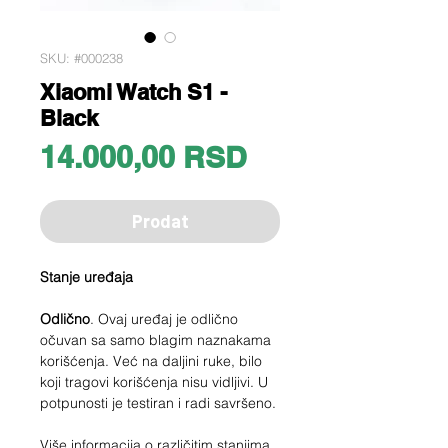
SKU: #000238
Xiaomi Watch S1 -
Black
Price
14.000,00 RSD
Prodat
Stanje uređaja
Odlično
. Ovaj uređaj je odlično
očuvan sa samo blagim naznakama
korišćenja. Već na daljini ruke, bilo
koji tragovi korišćenja nisu vidljivi. U
potpunosti je testiran i radi savršeno.
Više informacija o različitim stanjima