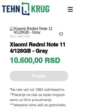
SKU: #001248
Xiaomi Redmi Note 11
4/128GB - Gray
Price
10.600,00 RSD
Prodat
*Na rate već od 1060 rsd/mesečno.
**Plaćanje na rate za sada moguće
samo uz lično preuzimanje.
***Iskazana cena važi za gotovinsko,