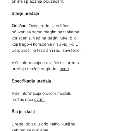
online i plaćanje pouzećem.
Stanje uređaja
Odlično.
Ovaj uređaj je odlično
očuvan sa samo blagim naznakama
korišćenja. Već na daljini ruke, bilo
koji tragovi korišćenja nisu vidljivi. U
potpunosti je testiran i radi savršeno.
Više informacija o različitim stanjima
uređaja možeš pogledati
ovde
.
Specifikacija uređaja
Više informacija o ovom modelu
možeš naći
ovde.
Šta je u kutiji
Uređaj dolazi u originalnoj kutiji sa
kablom za punjenje.