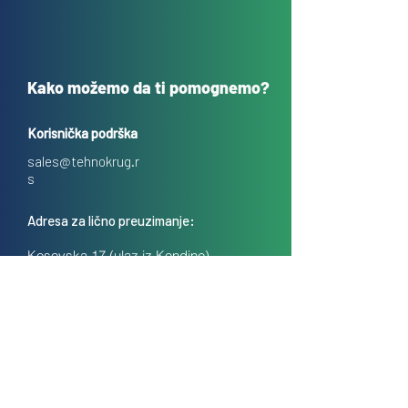
Kako možemo da ti pomognemo?
Korisnička podrška
sales@tehnokrug.r
s
Adresa za lično preuzimanje:
Kosovska 17 (ulaz iz Kondine),
Beograd, Srbija
O nama
Kontakt
Česta pitanja