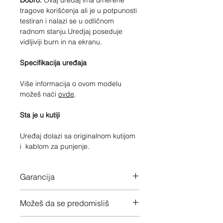
Dobro.
Ovaj uređaj ima umerene
tragove korišćenja ali je u potpunosti
testiran i nalazi se u odličnom
radnom stanju.Uredjaj poseduje
vidljiviji burn in na ekranu.
Specifikacija uređaja
Više informacija o ovom modelu
možeš naći
ovde
.
Sta je u kutiji
Uređaj dolazi sa originalnom kutijom
i kablom za punjenje.
Garancija
21 meseca garancije na ceo uređaj
Možeš da se predomisliš
Imaš 14 dana da vratiš uređaj ukoliko