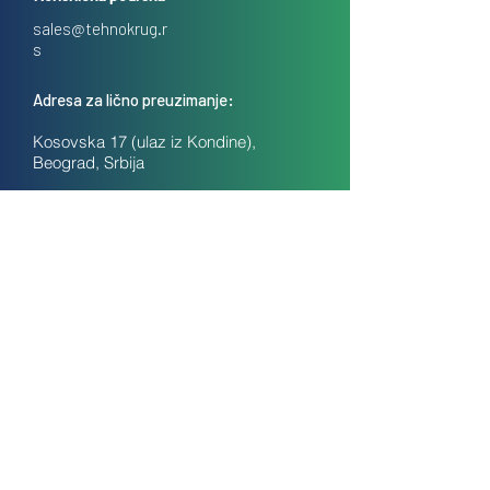
sales@tehnokrug.r
s
Adresa za lično preuzimanje:
Kosovska 17 (ulaz iz Kondine),
Beograd, Srbija
O nama
Kontakt
Česta pitanja
Uslovi prodaje na daljinu
Politika privatnosti
Kolačići (cookies)