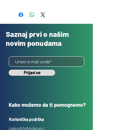
Besplatno
Saznaj prvi o našim
novim ponudama
Prijavi se
Kako možemo da ti pomognemo?
Korisnička podrška
sales@tehnokrug.r