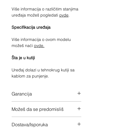
Više informacija o različitim stanjima
uređaja možeš pogledati
ovde
.
Specifikacija uređaja
Više informacija o ovom modelu
možeš naći
ovde.
Šta je u kutiji
Uređaj dolazi u tehnokrug kutiji sa
kablom za punjenje.
Garancija
12 meseci garancije na ceo uređaj
Možeš da se predomisliš
Imaš 14 dana da vratiš uređaj ukoliko
Dostava/Isporuka
nisi zadovoljan