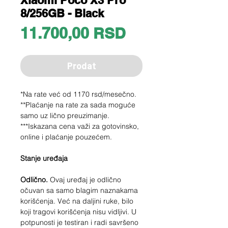
Xiaomi Poco X3 Pro
8/256GB - Black
Price
11.700,00 RSD
Prodat
*Na rate već od 1170 rsd/mesečno.
**Plaćanje na rate za sada moguće
samo uz lično preuzimanje.
***Iskazana cena važi za gotovinsko,
online i plaćanje pouzećem.
Stanje uređaja
Odlično.
Ovaj uređaj je odlično
očuvan sa samo blagim naznakama
korišćenja. Već na daljini ruke, bilo
koji tragovi korišćenja nisu vidljivi. U
potpunosti je testiran i radi savršeno