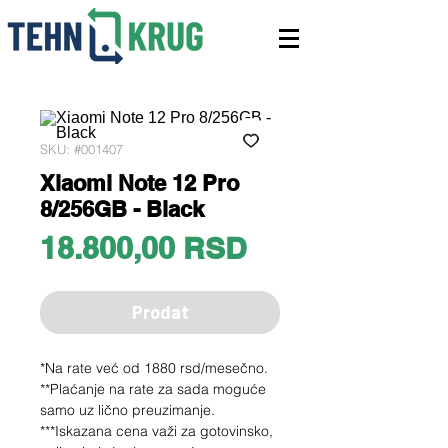
SKU: #001407
Xiaomi Note 12 Pro
8/256GB - Black
Price
18.800,00 RSD
Prodat
*Na rate već od 1880 rsd/mesečno.
**Plaćanje na rate za sada moguće
samo uz lično preuzimanje.
***Iskazana cena važi za gotovinsko,