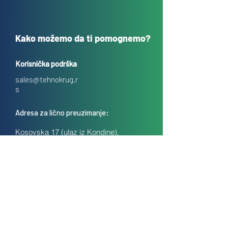
Kako možemo da ti pomognemo?
Korisnička podrška
sales@tehnokrug.r
s
Adresa za lično preuzimanje:
Kosovska 17 (ulaz iz Kondine),
Beograd, Srbija
O nama
Kontakt
Česta pitanja