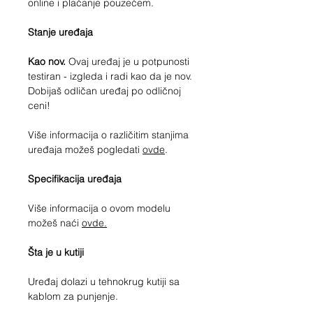
online i plaćanje pouzećem.
Stanje uređaja
Kao nov.
Ovaj uređaj je u potpunosti
testiran - izgleda i radi kao da je nov.
Dobijaš odličan uređaj po odličnoj
ceni!
Više informacija o različitim stanjima
uređaja možeš pogledati
ovde
.
Specifikacija uređaja
Više informacija o ovom modelu
možeš naći
ovde.
Šta je u kutiji
Uređaj dolazi u tehnokrug kutiji sa
kablom za punjenje.