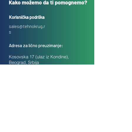
Kako možemo da ti pomognemo?
Korisnička podrška
sales@tehnokrug.r
s
Adresa za lično preuzimanje:
Kosovska 17 (ulaz iz Kondine),
Beograd, Srbija
O nama
Kontakt
Česta pitanja
Uslovi prodaje na daljinu
Politika privatnosti