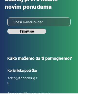
novim ponudama
Prijavi se
Kako možemo da ti pomognemo?
Korisnička podrška
sales@tehnokrug.r
s
Adresa za lično preuzimanje:
Kosovska 17 (ulaz iz Kondine),
Beograd, Srbija