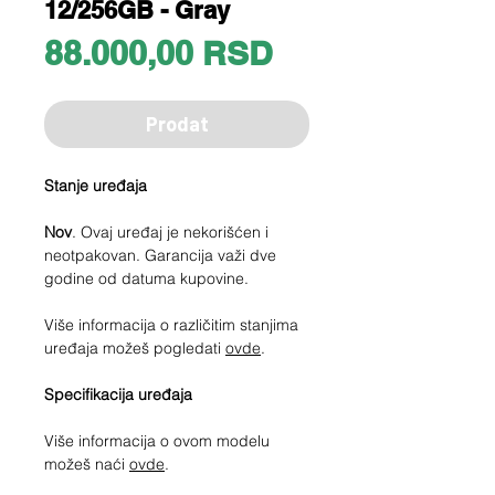
12/256GB - Gray
Price
88.000,00 RSD
Prodat
Stanje uređaja
Nov
. Ovaj uređaj je nekorišćen i
neotpakovan. Garancija važi dve
godine od datuma kupovine.
Više informacija o različitim stanjima
uređaja možeš pogledati
ovde
.
Specifikacija uređaja
Više informacija o ovom modelu
možeš naći
ovde
.