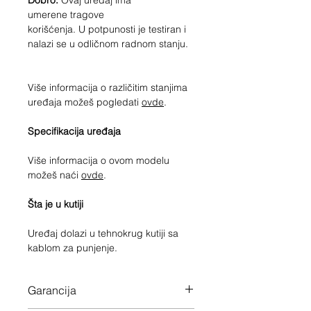
Dobro.
Ovaj uređaj ima
umerene tragove
korišćenja. U potpunosti je testiran i
nalazi se u odličnom radnom stanju.
Više informacija o različitim stanjima
uređaja možeš pogledati
ovde
.
Specifikacija uređaja
Više informacija o ovom modelu
možeš naći
ovde
.
Šta je u kutiji
Uređaj dolazi u tehnokrug kutiji sa
kablom za punjenje.
Garancija