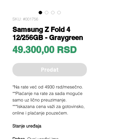
SKU: #001756
Samsung Z Fold 4
12/256GB - Graygreen
Price
49.300,00 RSD
Prodat
*Na rate već od 4930 rsd/mesečno.
**Plaćanje na rate za sada moguće
samo uz lično preuzimanje.
***Iskazana cena važi za gotovinsko,
online i plaćanje pouzećem.
Stanje uređaja