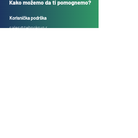
Kako možemo da ti pomognemo?
Korisnička podrška
sales@tehnokrug.r
s
Adresa za lično preuzimanje:
Kosovska 17 (ulaz iz Kondine),
Beograd, Srbija
O nama
Kontakt
Česta pitanja
Uslovi prodaje na daljinu
Politika privatnosti