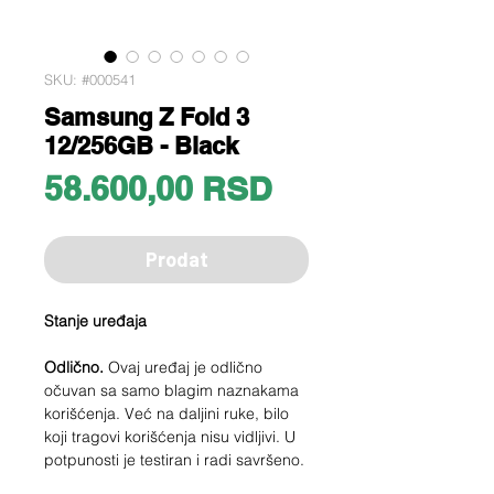
SKU: #000541
Samsung Z Fold 3
12/256GB - Black
Price
58.600,00 RSD
Prodat
Stanje uređaja
Odlično.
Ovaj uređaj je odlično
očuvan sa samo blagim naznakama
korišćenja. Već na daljini ruke, bilo
koji tragovi korišćenja nisu vidljivi. U
potpunosti je testiran i radi savršeno.