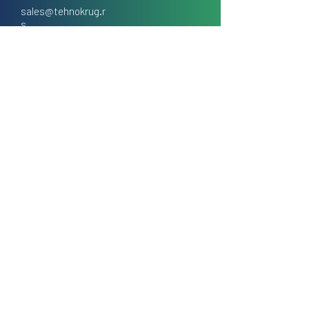
sales@tehnokrug.r
s
Adresa za lično preuzimanje:
Kosovska 17 (ulaz iz Kondine),
Beograd, Srbija
O nama
Kontakt
Česta pitanja
Uslovi prodaje na daljinu
Politika privatnosti
Kolačići (cookies)
Blog