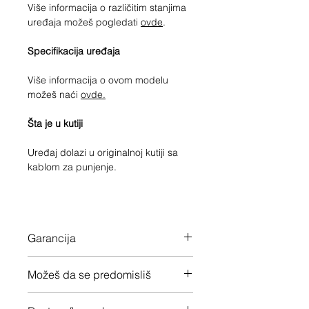
Više informacija o različitim stanjima
uređaja možeš pogledati
ovde
.
Specifikacija uređaja
Više informacija o ovom modelu
možeš naći
ovde.
Šta je u kutiji
Uređaj dolazi u originalnoj kutiji sa
kablom za punjenje.
Garancija
12 meseci garancije na ceo uređaj
Možeš da se predomisliš
Imaš 14 dana da vratiš uređaj ukoliko