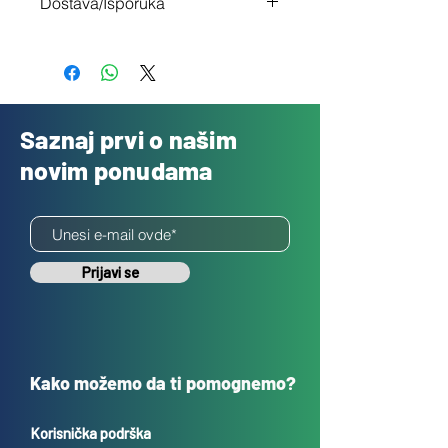
Dostava/Isporuka
nisi zadovoljan
Besplatno
Saznaj prvi o našim
novim ponudama
Prijavi se
Kako možemo da ti pomognemo?
Korisnička podrška