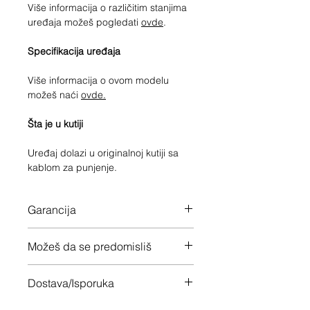
Više informacija o različitim stanjima
uređaja možeš pogledati
ovde
.
Specifikacija uređaja
Više informacija o ovom modelu
možeš naći
ovde.
Šta je u kutiji
Uređaj dolazi u originalnoj kutiji sa
kablom za punjenje.
Garancija
12 meseci garancije na ceo uređaj
Možeš da se predomisliš
Imaš 14 dana da vratiš uređaj ukoliko
Dostava/Isporuka
nisi zadovoljan
Besplatno