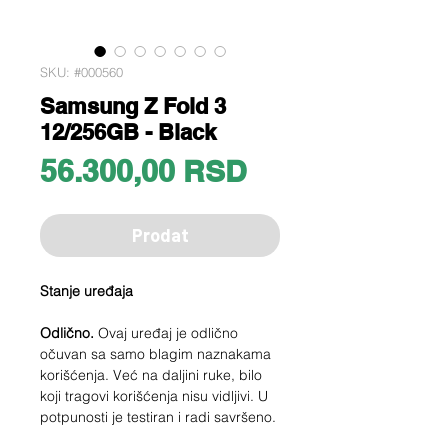
SKU: #000560
Samsung Z Fold 3
12/256GB - Black
Price
56.300,00 RSD
Prodat
Stanje uređaja
Odlično.
Ovaj uređaj je odlično
očuvan sa samo blagim naznakama
korišćenja. Već na daljini ruke, bilo
koji tragovi korišćenja nisu vidljivi. U
potpunosti je testiran i radi savršeno.