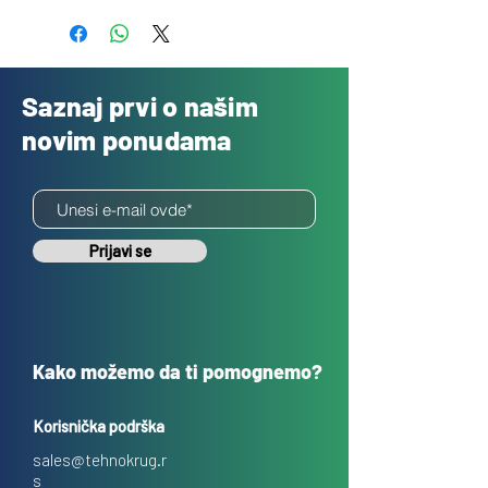
Saznaj prvi o našim
novim ponudama
Prijavi se
Kako možemo da ti pomognemo?
Korisnička podrška
sales@tehnokrug.r
s