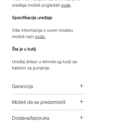
uređaja možeš pogledati
ovde
.
Specifikacija uređaja
Više informacija o ovom modelu
možeš naći
ovde.
Šta je u kutiji
Uređaj dolazi u tehnokrug kutiji sa
kablom za punjenje.
Garancija
12 meseci garancije na ceo uređaj
Možeš da se predomisliš
Imaš 14 dana da vratiš uređaj ukoliko
Dostava/Isporuka
nisi zadovoljan
Besplatno