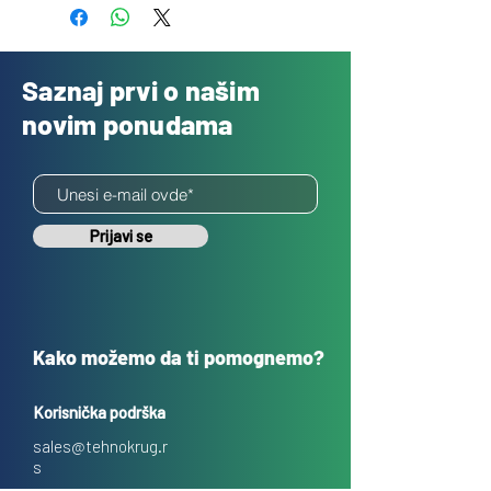
Saznaj prvi o našim
novim ponudama
Prijavi se
Kako možemo da ti pomognemo?
Korisnička podrška
sales@tehnokrug.r
s