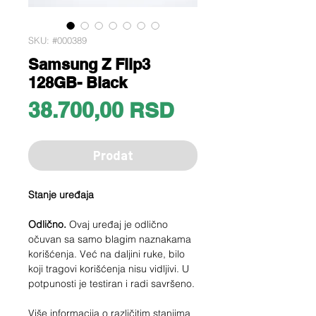
SKU: #000389
Samsung Z Flip3
128GB- Black
Price
38.700,00 RSD
Prodat
Stanje uređaja
Odlično.
Ovaj uređaj je odlično
očuvan sa samo blagim naznakama
korišćenja. Već na daljini ruke, bilo
koji tragovi korišćenja nisu vidljivi. U
potpunosti je testiran i radi savršeno.
Više informacija o različitim stanjima