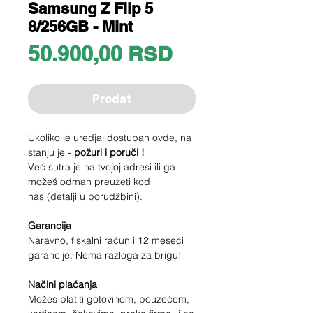
Samsung Z Flip 5
8/256GB - Mint
Price
50.900,00 RSD
Prodat
Ukoliko je uredjaj dostupan ovde, na
stanju je -
požuri i poruči !
Već sutra je na tvojoj adresi ili ga
možeš odmah preuzeti kod
nas (detalji u porudžbini).
Garancija
Naravno, fiskalni račun i 12 meseci
garancije. Nema razloga za brigu!
Načini plaćanja
Možes platiti gotovinom, pouzećem,