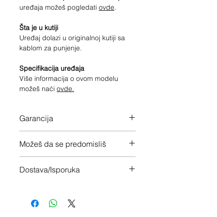
uređaja možeš pogledati
ovde
.
Šta je u kutiji
Uređaj dolazi u originalnoj kutiji sa
kablom za punjenje.
Specifikacija uređaja
Više informacija o ovom modelu
možeš naći
ovde.
Garancija
12 meseci garancije na ceo uređaj
Možeš da se predomisliš
Imaš 14 dana da vratiš uređaj ukoliko
Dostava/Isporuka
nisi zadovoljan
Besplatno (Danas za sutra)