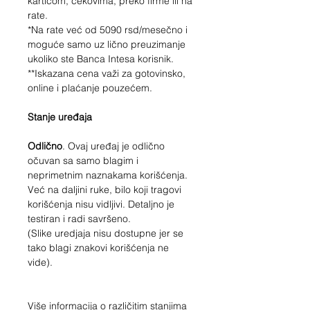
karticom, čekovima, preko firme ili na
rate.
*Na rate već od
5090
rsd/mesečno i
moguće samo uz lično preuzimanje
ukoliko ste Banca Intesa korisnik.
**Iskazana cena važi za gotovinsko,
online i plaćanje pouzećem.
Stanje uređaja
Odlično
. Ovaj uređaj je odlično
očuvan sa samo blagim i
neprimetnim naznakama korišćenja.
Već na daljini ruke, bilo koji tragovi
korišćenja nisu vidljivi. Detaljno je
testiran i radi savršeno.
(Slike uredjaja nisu dostupne jer se
tako blagi znakovi korišćenja ne
vide).
Više informacija o različitim stanjima