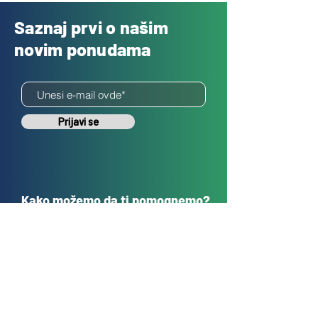
Saznaj prvi o našim
novim ponudama
Prijavi se
Kako možemo da ti pomognemo?
Korisnička podrška
sales@tehnokrug.r
s
Adresa za lično preuzimanje: