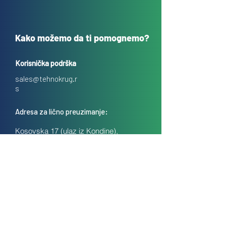
Kako možemo da ti pomognemo?
Korisnička podrška
sales@tehnokrug.r
s
Adresa za lično preuzimanje:
Kosovska 17 (ulaz iz Kondine),
Beograd, Srbija
O nama
Kontakt
Česta pitanja