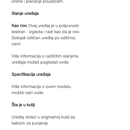
online i plaćanje pouzećem.
Stanje uređaja
Kao nov.
Ovaj uređaj je u potpunosti
testiran - izgleda i radi kao da je nov.
Dobijaš odličan uređaj po odličnoj
ceni!
Više informacija o različitim stanjima
uređaja možeš pogledati ovde.
Specifikacija uređaja
Više informacija o ovom modelu
možeš naći ovde.
Šta je u kutiji
Uređaj dolazi u originalnoj kutiji sa
kablom za punjenje.