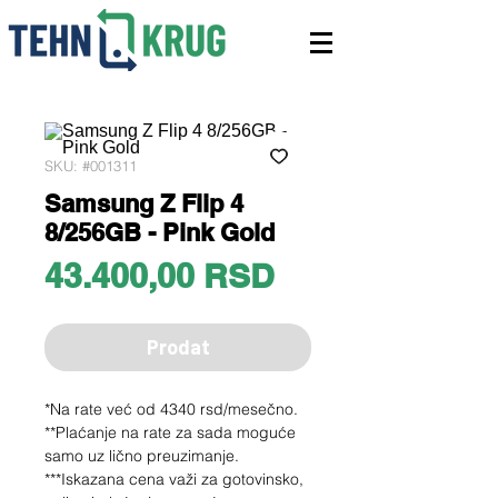
SKU: #001311
Samsung Z Flip 4
8/256GB - Pink Gold
Price
43.400,00 RSD
Prodat
*Na rate već od 4340 rsd/mesečno.
**Plaćanje na rate za sada moguće
samo uz lično preuzimanje.
***Iskazana cena važi za gotovinsko,