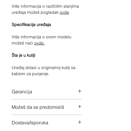
Više informacija o različitim stanjima
uređaja možeš pogledati
ovde
.
Specifikacija uređaja
Više informacija o ovom modelu
možeš naći
ovde.
Šta je u kutiji
Uređaj dolazi u originalnoj kutiji sa
kablom za punjenje.
Garancija
12 meseci garancije na ceo uređaj
Možeš da se predomisliš
Imaš 14 dana da vratiš uređaj ukoliko
Dostava/Isporuka
nisi zadovoljan