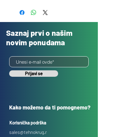
Besplatno
Saznaj prvi o našim
novim ponudama
Prijavi se
Kako možemo da ti pomognemo?
Korisnička podrška
sales@tehnokrug.r