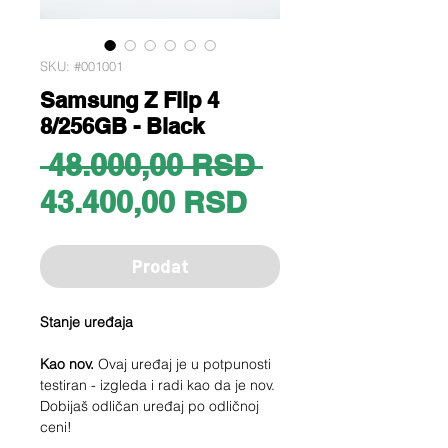
SKU: #001001
Samsung Z Flip 4
8/256GB - Black
Regular
 48.000,00 RSD 
Sale
Price
43.400,00 RSD
Price
Prodat
Stanje uređaja
Kao nov.
Ovaj uređaj je u potpunosti
testiran - izgleda i radi kao da je nov.
Dobijaš odličan uređaj po odličnoj
ceni!