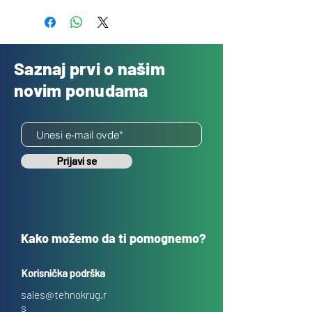
Saznaj prvi o našim
novim ponudama
Prijavi se
Kako možemo da ti pomognemo?
Korisnička podrška
sales@tehnokrug.r
s