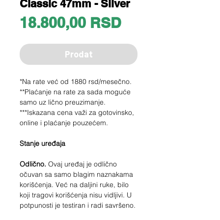
Classic 47mm - Silver
Price
18.800,00 RSD
Prodat
*Na rate već od 1880 rsd/mesečno.
**Plaćanje na rate za sada moguće
samo uz lično preuzimanje.
***Iskazana cena važi za gotovinsko,
online i plaćanje pouzećem.
Stanje uređaja
Odlično.
Ovaj uređaj je odlično
očuvan sa samo blagim naznakama
korišćenja. Već na daljini ruke, bilo
koji tragovi korišćenja nisu vidljivi. U
potpunosti je testiran i radi savršeno.