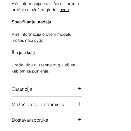
Više informacija o različitim stanjima
uređaja možeš pogledati
ovde
.
Specifikacija uređaja
Više informacija o ovom modelu
možeš naći
ovde
.
Šta je u kutiji
Uređaj dolazi u tehnokrug kutiji sa
kablom za punjenje.
Garancija
12 meseci garancije na ceo uređaj
Možeš da se predomisliš
Imaš 14 dana da vratiš uređaj ukoliko
Dostava/Isporuka
nisi zadovoljan
Besplatno