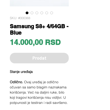
SKU: #000368
Samsung S8+ 4/64GB -
Blue
Price
14.000,00 RSD
Prodat
Stanje uređaja
Odlično.
Ovaj uređaj je odlično
očuvan sa samo blagim naznakama
korišćenja. Već na daljini ruke, bilo
koji tragovi korišćenja nisu vidljivi. U
potpunosti je testiran i radi savršeno.