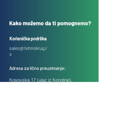
Kako možemo da ti pomognemo?
Korisnička podrška
sales@tehnokrug.r
s
Adresa za lično preuzimanje:
Kosovska 17 (ulaz iz Kondine),
Beograd, Srbija
O nama
Kontakt
Česta pitanja