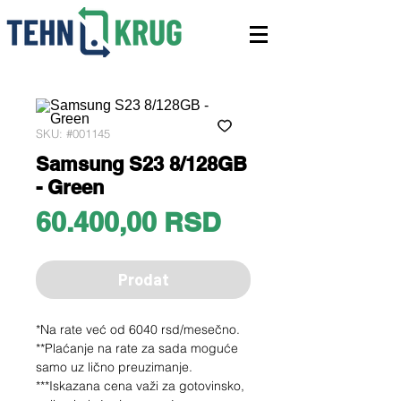
SKU: #001145
Samsung S23 8/128GB
- Green
Price
60.400,00 RSD
Prodat
*Na rate već od 6040 rsd/mesečno.
**Plaćanje na rate za sada moguće
samo uz lično preuzimanje.
***Iskazana cena važi za gotovinsko,