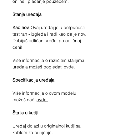
online i plaćanje pouzećem.
Stanje uređaja
Kao nov.
Ovaj uređaj je u potpunosti
testiran - izgleda i radi kao da je nov.
Dobijaš odličan uređaj po odličnoj
ceni!
Više informacija o različitim stanjima
uređaja možeš pogledati
ovde
.
Specifikacija uređaja
Više informacija o ovom modelu
možeš naći
ovde.
Šta je u kutiji
Uređaj dolazi u originalnoj kutiji sa
kablom za punjenje.