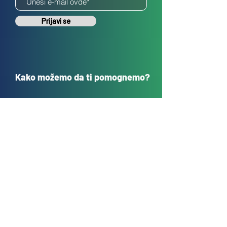
Prijavi se
Kako možemo da ti pomognemo?
Korisnička podrška
sales@tehnokrug.r
s
Adresa za lično preuzimanje:
Kosovska 17 (ulaz iz Kondine),
Beograd, Srbija
O nama