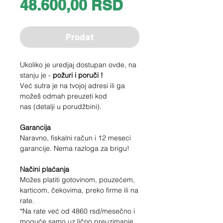
Price
48.600,00 RSD
Prodat
Ukoliko je uredjaj dostupan ovde, na
stanju je -
požuri i poruči !
Već sutra je na tvojoj adresi ili ga
možeš odmah preuzeti kod
nas (detalji u porudžbini).
Garancija
Naravno, fiskalni račun i 12 meseci
garancije. Nema razloga za brigu!
Načini plaćanja
Možes platiti gotovinom, pouzećem,
karticom, čekovima, preko firme ili na
rate.
*Na rate već od
4860
rsd/mesečno i
moguće samo uz lično preuzimanje