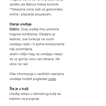
ukoliko ste Banca Intesa korisnik.
**Iskazana cena važi za gotovinsko,
online i plaćanje pouzećem.
Stanje uređaja
Dobro.
Ovaj uređaj ima umerene
tragove korišćenja. Detaljno je
testiran, sve funkcije na ovom
uredjaju rade i ni jedna komponenta
nije polomljena.
Jedini vidljiv trag na uredjaju nalazi
se uz gornju ivicu van ekrana. Ne
utice na rad.
Više informacija o različitim stanjima
uređaja možeš pogledati
ovde
.
Šta je u kutiji
Uređaj dolazi u tehnokrug kutiji sa
kablom za punjenje.