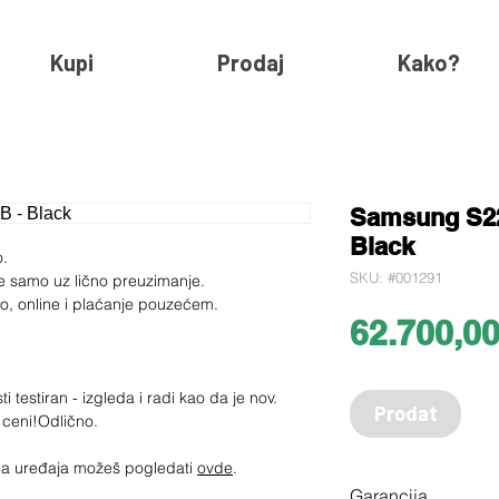
Kupi
Prodaj
Kako?
Samsung S22
Black
o.
SKU: #001291
e samo uz lično preuzimanje.
ko, online i plaćanje pouzećem.
62.700,0
i testiran - izgleda i radi kao da je nov.
Prodat
 ceni!Odlično.
jima uređaja možeš pogledati
ovde
.
Garancija