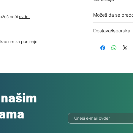
12 meseca garancije
Možeš da se predo
možeš naći
ovde.
Imaš 14 dana da vrati
Dostava/Isporuka
Besplatno
sa kablom za punjenje.
o našim
dama