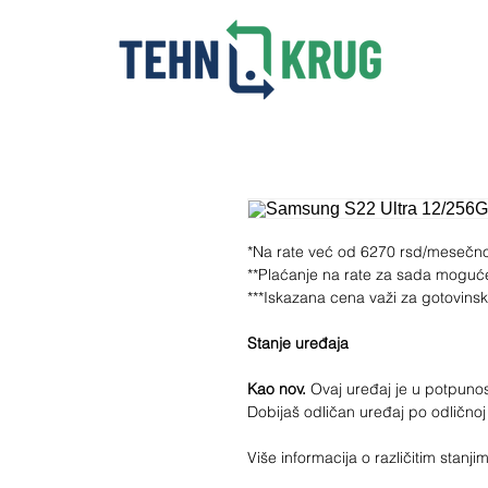
*Na rate već od 6270 rsd/mesečn
**Plaćanje na rate za sada moguć
***Iskazana cena važi za gotovins
Stanje uređaja
Kao nov.
Ovaj uređaj je u potpunost
Dobijaš odličan uređaj po odličnoj
Više informacija o različitim stan