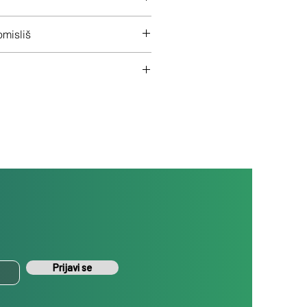
 na ceo uređaj
misliš
š uređaj ukoliko nisi zadovoljan
Prijavi se