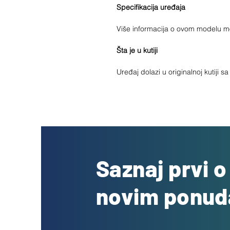
Specifikacija uređaja
Više informacija o ovom modelu 
Šta je u kutiji
Uređaj dolazi u originalnoj kutiji 
Saznaj prvi 
novim ponu