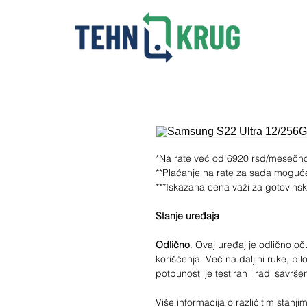
*Na rate već od 6920 rsd/mesečn
**Plaćanje na rate za sada moguć
***Iskazana cena važi za gotovins
Stanje uređaja
Odlično
. Ovaj uređaj je odlično 
korišćenja. Već na daljini ruke, bilo
potpunosti je testiran i radi savrše
Više informacija o različitim stan