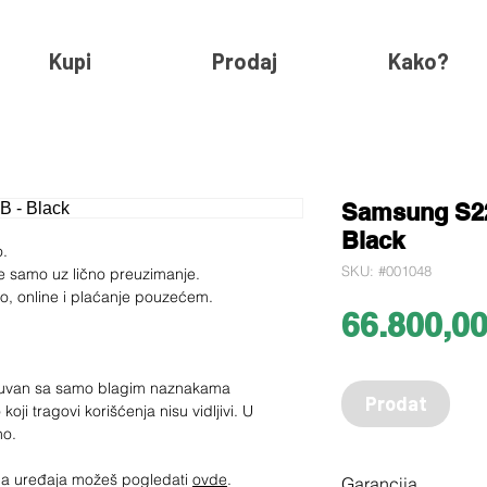
Kupi
Prodaj
Kako?
Samsung S22
Black
o.
SKU: #001048
e samo uz lično preuzimanje.
ko, online i plaćanje pouzećem.
66.800,0
očuvan sa samo blagim naznakama
Prodat
 koji tragovi korišćenja nisu vidljivi. U
no.
jima uređaja možeš pogledati
ovde
.
Garancija