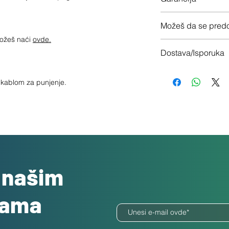
12 meseca garancije
Možeš da se predo
možeš naći
ovde.
Imaš 14 dana da vrati
Dostava/Isporuka
Besplatno
sa kablom za punjenje.
o našim
dama