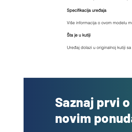
Specifikacija uređaja
Više informacija o ovom modelu 
Šta je u kutiji
Uređaj dolazi u originalnoj kutiji 
Saznaj prvi 
novim ponu