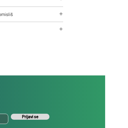
 na ceo uređaj
misliš
š uređaj ukoliko nisi zadovoljan
Prijavi se