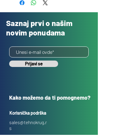
Saznaj prvi o našim
novim ponudama
Prijavi se
Kako možemo da ti pomognemo?
Korisnička podrška
sales@tehnokrug.r
s