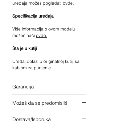
uređaja možeš pogledati
ovde
.
Specifikacija uređaja
Više informacija o ovom modelu
možeš naći
ovde.
Šta je u kutiji
Uređaj dolazi u originalnoj kutiji sa
kablom za punjenje.
Garancija
12 meseci garancije na ceo uređaj
Možeš da se predomisliš
Imaš 14 dana da vratiš uređaj ukoliko
Dostava/Isporuka
nisi zadovoljan
Besplatno