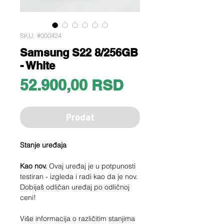
SKU: #000424
Samsung S22 8/256GB
- White
Price
52.900,00 RSD
Prodat
Stanje uređaja
Kao nov.
Ovaj uređaj je u potpunosti
testiran - izgleda i radi kao da je nov.
Dobijaš odličan uređaj po odličnoj
ceni!
Više informacija o različitim stanjima