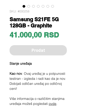
SKU: #000258
Samsung S21FE 5G
128GB - Graphite
Price
41.000,00 RSD
Prodat
Stanje uređaja
Kao nov
. Ovaj uređaj je u potpunosti
testiran - izgleda i radi kao da je nov.
Dobijaš odličan uređaj po odličnoj
ceni!
Više informacija o različitim stanjima
uređaja možeš pogledati
ovde
.