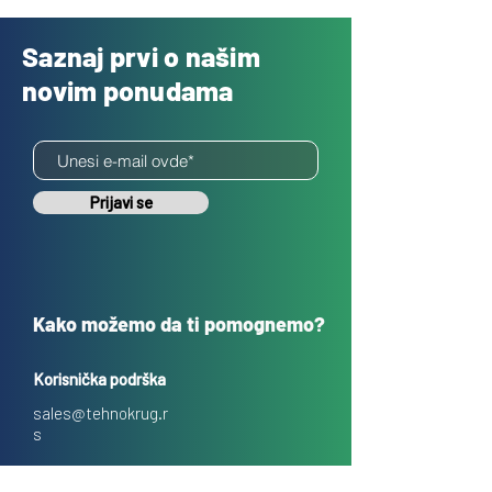
Saznaj prvi o našim
novim ponudama
Prijavi se
Kako možemo da ti pomognemo?
Korisnička podrška
sales@tehnokrug.r
s
Adresa za lično preuzimanje: