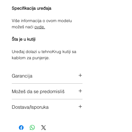
Specifikacija uređaja
Više informacija o ovom modelu
možeš naći
ovde.
Šta je u kutiji
Uređaj dolazi u tehnoKrug kutiji sa
kablom za punjenje.
Garancija
12 meseci garancije na ceo uređaj
Možeš da se predomisliš
Imaš 14 dana da vratiš uređaj ukoliko
Dostava/Isporuka
nisi zadovoljan
Besplatno