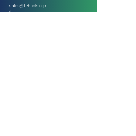
sales@tehnokrug.r
s
Adresa za lično preuzimanje:
Kosovska 17 (ulaz iz Kondine),
Beograd, Srbija
O nama
Kontakt
Česta pitanja
Uslovi prodaje na daljinu
Politika privatnosti
Kolačići (cookies)