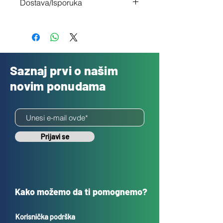
Dostava/Isporuka
nisi zadovoljan
Besplatno
Saznaj prvi o našim
novim ponudama
Prijavi se
Kako možemo da ti pomognemo?
Korisnička podrška