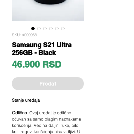
SKU: #000968
Samsung S21 Ultra
256GB - Black
Price
46.900 RSD
Prodat
Stanje uređaja
Odlično.
Ovaj uređaj je odlično
očuvan sa samo blagim naznakama
korišćenja. Već na daljini ruke, bilo
koji tragovi korišćenja nisu vidljivi. U