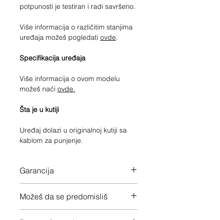
potpunosti je testiran i radi savršeno.
Više informacija o različitim stanjima
uređaja možeš pogledati
ovde
.
Specifikacija uređaja
Više informacija o ovom modelu
možeš naći
ovde.
Šta je u kutiji
Uređaj dolazi u originalnoj kutiji sa
kablom za punjenje.
Garancija
12 meseci garancije na ceo uređaj
Možeš da se predomisliš
Imaš 14 dana da vratiš uređaj ukoliko