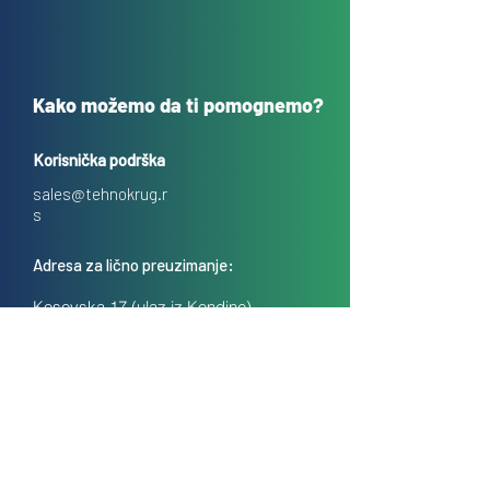
Kako možemo da ti pomognemo?
Korisnička podrška
sales@tehnokrug.r
s
Adresa za lično preuzimanje:
Kosovska 17 (ulaz iz Kondine),
Beograd, Srbija
O nama
Kontakt
Česta pitanja