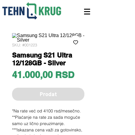
SKU: #001223
Samsung S21 Ultra
12/128GB - Silver
Price
41.000,00 RSD
Prodat
*Na rate već od 4100 rsd/mesečno.
**Plaćanje na rate za sada moguće
samo uz lično preuzimanje.
***Iskazana cena važi za gotovinsko,