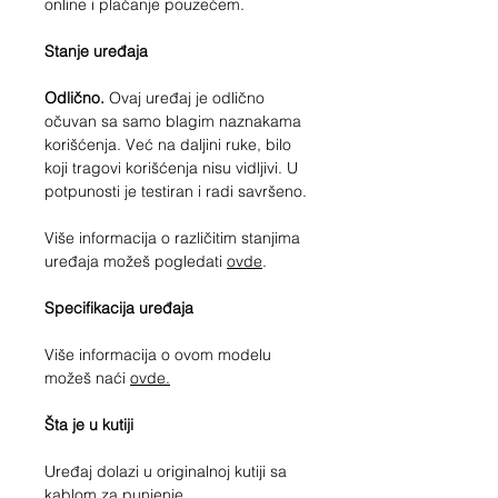
online i plaćanje pouzećem.
Stanje uređaja
Odlično.
Ovaj uređaj je odlično
očuvan sa samo blagim naznakama
korišćenja. Već na daljini ruke, bilo
koji tragovi korišćenja nisu vidljivi. U
potpunosti je testiran i radi savršeno.
Više informacija o različitim stanjima
uređaja možeš pogledati
ovde
.
Specifikacija uređaja
Više informacija o ovom modelu
možeš naći
ovde.
Šta je u kutiji
Uređaj dolazi u originalnoj kutiji sa
kablom za punjenje.