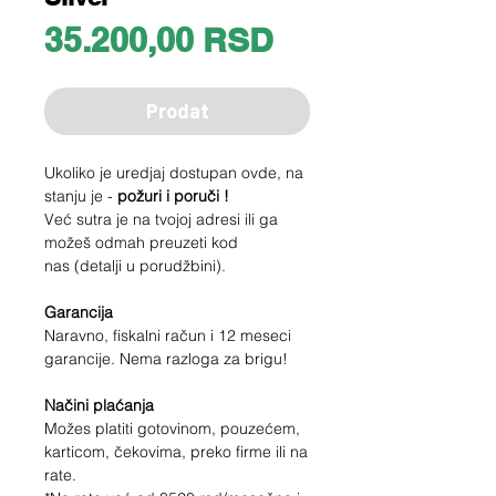
Price
35.200,00 RSD
Prodat
Ukoliko je uredjaj dostupan ovde, na
stanju je -
požuri i poruči !
Već sutra je na tvojoj adresi ili ga
možeš odmah preuzeti kod
nas (detalji u porudžbini).
Garancija
Naravno, fiskalni račun i 12 meseci
garancije. Nema razloga za brigu!
Načini plaćanja
Možes platiti gotovinom, pouzećem,
karticom, čekovima, preko firme ili na
rate.