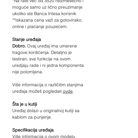
*Na rate već od
3520
rsd/mesečno i
moguće samo uz lično preuzimanje
ukoliko ste Banca Intesa korisnik.
**Iskazana cena važi za gotovinsko,
online i plaćanje pouzećem.
Stanje uređaja
Dobro.
Ovaj uređaj ima umerene
tragove korišćenja. Detaljno je
testiran, sve funkcije na ovom
uredjaju rade i ni jedna komponenta
nije polomljena.
Više informacija o različitim stanjima
uređaja možeš pogledati
ovde
.
Šta je u kutiji
Uređaj dolazi u originalnoj kutiji sa
kablom za punjenje.
Specifikacija uređaja
Više informacija o ovom modelu