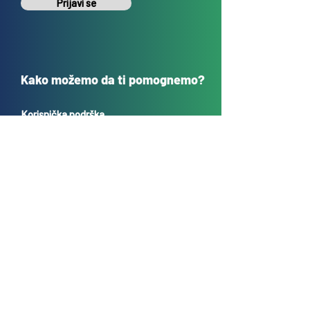
Prijavi se
Kako možemo da ti pomognemo?
Korisnička podrška
sales@tehnokrug.r
s
Adresa za lično preuzimanje:
Kosovska 17 (ulaz iz Kondine),
Beograd, Srbija
O nama
Kontakt