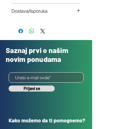
Imaš 14 dana da vratiš uređaj ukoliko
Dostava/Isporuka
nisi zadovoljan
Besplatno
Saznaj prvi o našim
novim ponudama
Prijavi se
Kako možemo da ti pomognemo?