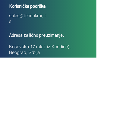
Korisnička podrška
sales@tehnokrug.r
s
Adresa za lično preuzimanje:
Kosovska 17 (ulaz iz Kondine),
Beograd, Srbija
O nama
Kontakt
Česta pitanja
Uslovi prodaje na daljinu
Politika privatnosti
Kolačići (cookies)