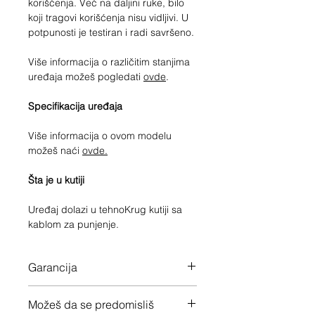
korišćenja. Već na daljini ruke, bilo
koji tragovi korišćenja nisu vidljivi. U
potpunosti je testiran i radi savršeno.
Više informacija o različitim stanjima
uređaja možeš pogledati
ovde
.
Specifikacija uređaja
Više informacija o ovom modelu
možeš naći
ovde.
Šta je u kutiji
Uređaj dolazi u tehnoKrug kutiji sa
kablom za punjenje.
Garancija
12 meseci garancije na ceo uređaj
Možeš da se predomisliš