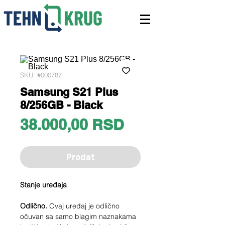
SKU: #000787
Samsung S21 Plus
8/256GB - Black
Price
38.000,00 RSD
Prodat
Stanje uređaja
Odlično.
Ovaj uređaj je odlično
očuvan sa samo blagim naznakama