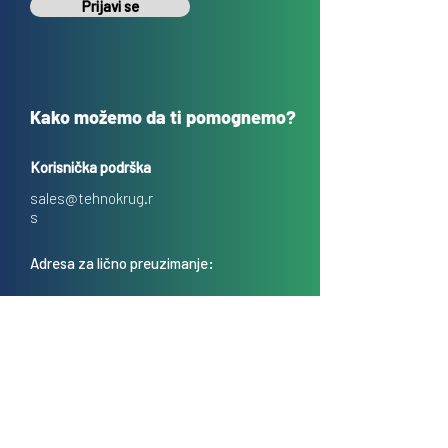
Prijavi se
Kako možemo da ti pomognemo?
Korisnička podrška
sales@tehnokrug.r
s
Adresa za lično preuzimanje:
Kosovska 17 (ulaz iz Kondine),
Beograd, Srbija
O nama
Kontakt