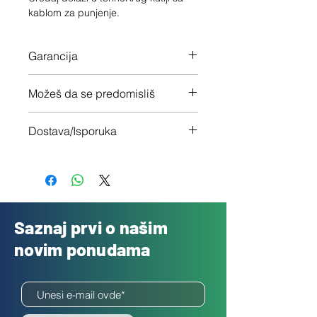
kablom za punjenje.
Garancija
12 meseci garancije na ceo uređaj
Možeš da se predomisliš
Imaš 14 dana da vratiš uređaj ukoliko
Dostava/Isporuka
nisi zadovoljan
Besplatno
Saznaj prvi o našim
novim ponudama