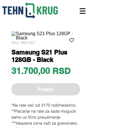
SKU: #001307
Samsung S21 Plus
128GB - Black
Price
31.700,00 RSD
Prodat
*Na rate već od 3170 rsd/mesečno.
**Plaćanje na rate za sada moguće
samo uz lično preuzimanje.
***Iskazana cena važi za gotovinsko,