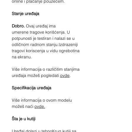
online i plaćanje pouzećem.
Stanje uređaja
Dobro.
Ovaj uređaj ima
umerene tragove korišćenja. U
potpunosti je testiran i nalazi se u
odličnom radnom stanju.Izdrazeniji
tragovi koriscenja u vidu ogrebotina
na ekranu.
Više informacija o različitim stanjima
uređaja možeš pogledati
ovde
.
Specifikacija uređaja
Više informacija o ovom modelu
možeš naći
ovde.
Šta je u kutiji
Uređaj dolazi u tehnoKrug kutiji sa