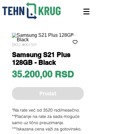
SKU: #001101
Samsung S21 Plus
128GB - Black
Price
35.200,00 RSD
Prodat
*Na rate već od 3520 rsd/mesečno.
**Plaćanje na rate za sada moguće
samo uz lično preuzimanje.
***Iskazana cena važi za gotovinsko,