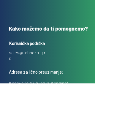
Kako možemo da ti pomognemo?
Korisnička podrška
sales@tehnokrug.r
s
Adresa za lično preuzimanje:
Kosovska 17 (ulaz iz Kondine),
Beograd, Srbija
O nama
Kontakt
Česta pitanja