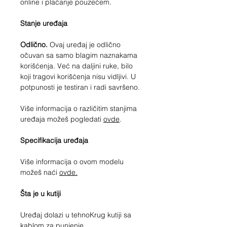
online i plaćanje pouzećem.
Stanje uređaja
Odlično.
Ovaj uređaj je odlično
očuvan sa samo blagim naznakama
korišćenja. Već na daljini ruke, bilo
koji tragovi korišćenja nisu vidljivi. U
potpunosti je testiran i radi savršeno.
Više informacija o različitim stanjima
uređaja možeš pogledati
ovde
.
Specifikacija uređaja
Više informacija o ovom modelu
možeš naći
ovde.
Šta je u kutiji
Uređaj dolazi u tehnoKrug kutiji sa
kablom za punjenje.