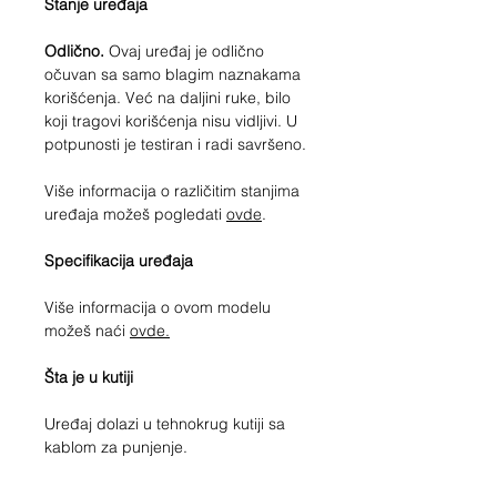
Stanje uređaja
Odlično.
Ovaj uređaj je odlično
očuvan sa samo blagim naznakama
korišćenja. Već na daljini ruke, bilo
koji tragovi korišćenja nisu vidljivi. U
potpunosti je testiran i radi savršeno.
Više informacija o različitim stanjima
uređaja možeš pogledati
ovde
.
Specifikacija uređaja
Više informacija o ovom modelu
možeš n
aći
ovde.
Šta je u kutiji
Uređaj dolazi u tehnokrug kutiji sa
kablom za punjenje.