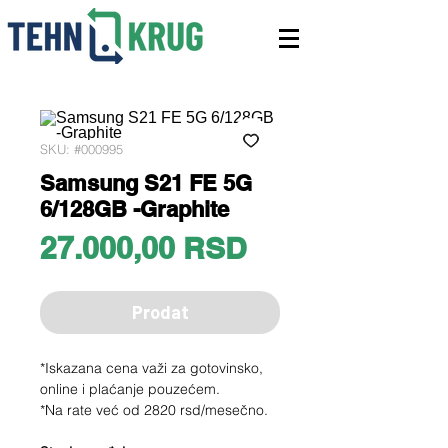
SKU: #000995
Samsung S21 FE 5G
6/128GB -Graphite
Price
27.000,00 RSD
Prodat
*Iskazana cena važi za gotovinsko,
online i plaćanje pouzećem.
*Na rate već od 2820 rsd/mesečno.