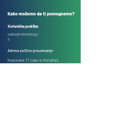
Kako možemo da ti pomognemo?
Korisnička podrška
sales@tehnokrug.r
s
Adresa za lično preuzimanje:
Kosovska 17 (ulaz iz Kondine),
Beograd, Srbija
O nama
Kontakt
Česta pitanja
Uslovi prodaje na daljinu