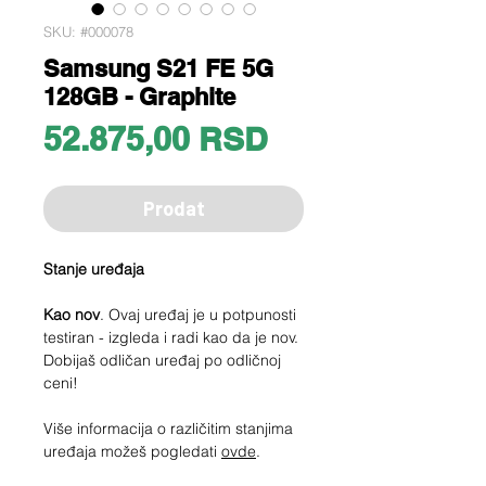
SKU: #000078
Samsung S21 FE 5G
128GB - Graphite
Price
52.875,00 RSD
Prodat
Stanje uređaja
Kao nov
. Ovaj uređaj je u potpunosti
testiran - izgleda i radi kao da je nov.
Dobijaš odličan uređaj po odličnoj
ceni!
Više informacija o različitim stanjima
uređaja možeš pogledati
ovde
.