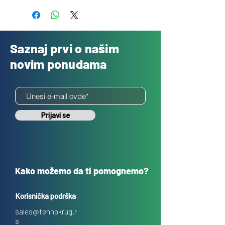
Saznaj prvi o našim
novim ponudama
Prijavi se
Kako možemo da ti pomognemo?
Korisnička podrška
sales@tehnokrug.r
s