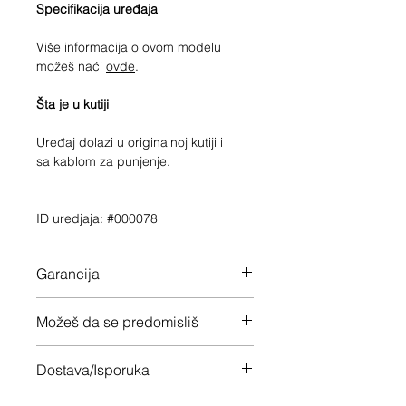
Specifikacija uređaja
Više informacija o ovom modelu
možeš naći
ovde
.
Šta je u kutiji
Uređaj dolazi u originalnoj kutiji i
sa kablom za punjenje.
ID uredjaja: #000078
Garancija
Garancija važi do: 05/02/2024
Možeš da se predomisliš
Imaš 14 dana da vratiš uređaj ukoliko
Dostava/Isporuka
nisi zadovoljan
Besplatno