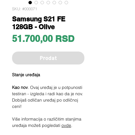
SKU: #000071
Samsung S21 FE
128GB - Olive
Price
51.700,00 RSD
Prodat
Stanje uređaja
Kao nov
. Ovaj uređaj je u potpunosti
testiran - izgleda i radi kao da je nov.
Dobijaš odličan uređaj po odličnoj
ceni!
Više informacija o različitim stanjima
uređaja možeš pogledati
ovde
.