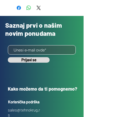
Saznaj prvi o našim
novim ponudama
Prijavi se
Kako možemo da ti pomognemo?
Korisnička podrška
sales@tehnokrug.r
s