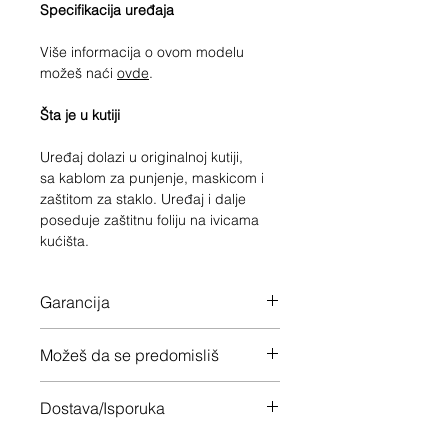
Specifikacija uređaja
Više informacija o ovom modelu
možeš naći
ovde
.
Šta je u kutiji
Uređaj dolazi u originalnoj kutiji,
sa kablom za punjenje, maskicom i
zaštitom za staklo. Uređaj i dalje
poseduje zaštitnu foliju na ivicama
kućišta.
Garancija
Fabrička garancija do 10/03/2024
Možeš da se predomisliš
Imaš 14 dana da vratiš uređaj ukoliko
Dostava/Isporuka
nisi zadovoljan
Besplatno