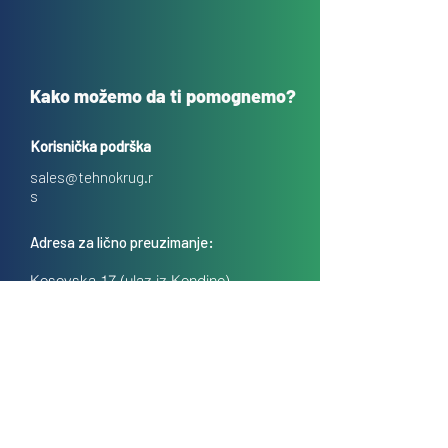
Kako možemo da ti pomognemo?
Korisnička podrška
sales@tehnokrug.r
s
Adresa za lično preuzimanje:
Kosovska 17 (ulaz iz Kondine),
Beograd, Srbija
O nama
Kontakt
Česta pitanja