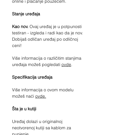
online i plaćanje pouzećem.
Stanje uređaja
Kao nov.
Ovaj uređaj je u potpunosti
testiran - izgleda i radi kao da je nov.
Dobijaš odličan uređaj po odličnoj
ceni!
Više informacija o različitim stanjima
uređaja možeš pogledati
ovde
.
Specifikacija uređaja
Više informacija o ovom modelu
možeš n
aći
ovde.
Šta je u kutiji
Uređaj dolazi u originalnoj
neotvorenoj kutiji sa kablom za
punjenje.