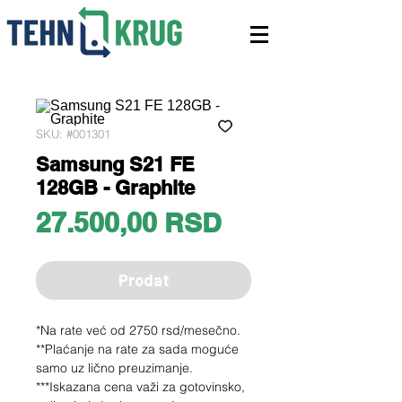
SKU: #001301
Samsung S21 FE
128GB - Graphite
Price
27.500,00 RSD
Prodat
*Na rate već od 2750 rsd/mesečno.
**Plaćanje na rate za sada moguće
samo uz lično preuzimanje.
***Iskazana cena važi za gotovinsko,