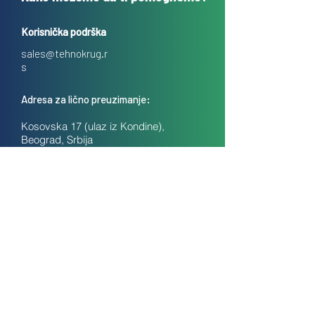
Korisnička podrška
sales@tehnokrug.r
s
Adresa za lično preuzimanje:
Kosovska 17 (ulaz iz Kondine),
Beograd, Srbija
O nama
Kontakt
Česta pitanja
Uslovi prodaje na daljinu
Politika privatnosti