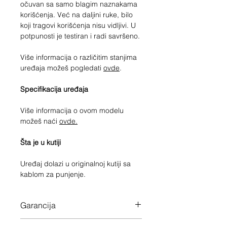
očuvan sa samo blagim naznakama
korišćenja. Već na daljini ruke, bilo
koji tragovi korišćenja nisu vidljivi. U
potpunosti je testiran i radi savršeno.
Više informacija o različitim stanjima
uređaja možeš pogledati
ovde
.
Specifikacija uređaja
Više informacija o ovom modelu
možeš naći
ovde.
Šta je u kutiji
Uređaj dolazi u originalnoj kutiji sa
kablom za punjenje.
Garancija
12 meseci garancije na ceo uređaj