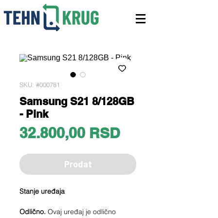
SKU: #000781
Samsung S21 8/128GB
- Pink
Price
32.800,00 RSD
Prodat
Stanje uređaja
Odlično.
Ovaj uređaj je odlično