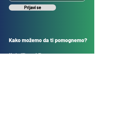
Prijavi se
Kako možemo da ti pomognemo?
Korisnička podrška
sales@tehnokrug.r
s
Adresa za lično preuzimanje:
Kosovska 17 (ulaz iz Kondine),
Beograd, Srbija
O nama
Kontakt