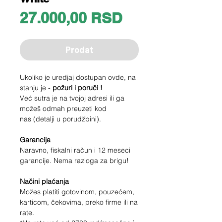
Price
27.000,00 RSD
Prodat
Ukoliko je uredjaj dostupan ovde, na
stanju je -
požuri i poruči !
Već sutra je na tvojoj adresi ili ga
možeš odmah preuzeti kod
nas (detalji u porudžbini).
Garancija
Naravno, fiskalni račun i 12 meseci
garancije. Nema razloga za brigu!
Načini plaćanja
Možes platiti gotovinom, pouzećem,
karticom, čekovima, preko firme ili na
rate.