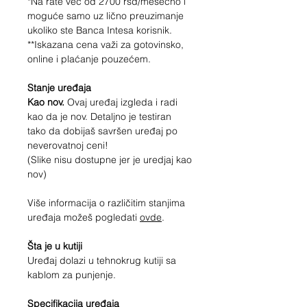
*Na rate već od
2700
rsd/mesečno i
moguće samo uz lično preuzimanje
ukoliko ste Banca Intesa korisnik.
**Iskazana cena važi za gotovinsko,
online i plaćanje pouzećem.
Stanje uređaja
Kao nov.
Ovaj uređaj izgleda i radi
kao da je nov. Detaljno je testiran
tako da dobijaš savršen uređaj po
neverovatnoj ceni!
(Slike nisu dostupne jer je uredjaj kao
nov)
Više informacija o različitim stanjima
uređaja možeš pogledati
ovde
.
Šta je u kutiji
Uređaj dolazi u tehnokrug kutiji sa
kablom za punjenje.
Specifikacija uređaja