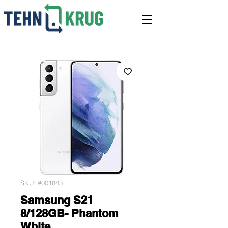
SKU: #001843
Samsung S21
8/128GB- Phantom
White