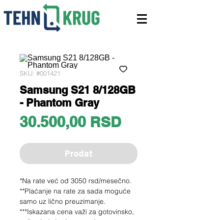
SKU: #001421
Samsung S21 8/128GB
- Phantom Gray
Price
30.500,00 RSD
Prodat
*Na rate već od 3050 rsd/mesečno.
**Plaćanje na rate za sada moguće
samo uz lično preuzimanje.
***Iskazana cena važi za gotovinsko,