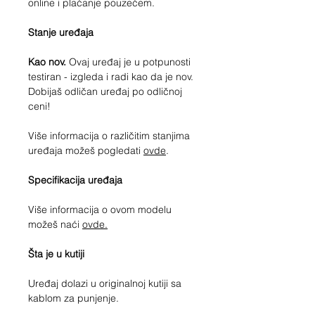
online i plaćanje pouzećem.
Stanje uređaja
Kao nov.
Ovaj uređaj je u potpunosti
testiran - izgleda i radi kao da je nov.
Dobijaš odličan uređaj po odličnoj
ceni!
Više informacija o različitim stanjima
uređaja možeš pogledati
ovde
.
Specifikacija uređaja
Više informacija o ovom modelu
možeš naći
ovde.
Šta je u kutiji
Uređaj dolazi u originalnoj kutiji sa
kablom za punjenje.