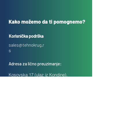
Kako možemo da ti pomognemo?
Korisnička podrška
sales@tehnokrug.r
s
Adresa za lično preuzimanje:
Kosovska 17 (ulaz iz Kondine),
Beograd, Srbija
O nama
Kontakt
Česta pitanja