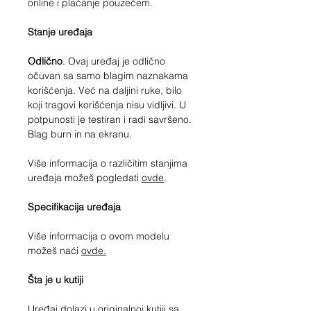
online i plaćanje pouzećem.
Stanje uređaja
Odlično
. Ovaj uređaj je odlično
očuvan sa samo blagim naznakama
korišćenja. Već na daljini ruke, bilo
koji tragovi korišćenja nisu vidljivi. U
potpunosti je testiran i radi savršeno.
Blag burn in na ekranu.
Više informacija o različitim stanjima
uređaja možeš pogledati
ovde
.
Specifikacija uređaja
Više informacija o ovom modelu
možeš naći
ovde.
Šta je u kutiji
Uređaj dolazi u originalnoj kutiji sa