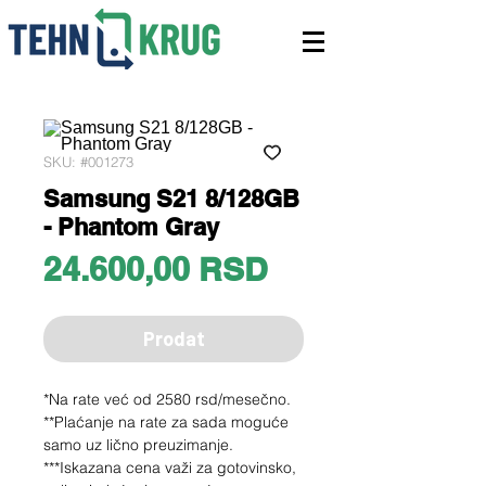
SKU: #001273
Samsung S21 8/128GB
- Phantom Gray
Price
24.600,00 RSD
Prodat
*Na rate već od 2580 rsd/mesečno.
**Plaćanje na rate za sada moguće
samo uz lično preuzimanje.
***Iskazana cena važi za gotovinsko,