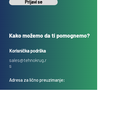
Prijavi se
Kako možemo da ti pomognemo?
Korisnička podrška
sales@tehnokrug.r
s
Adresa za lično preuzimanje:
Kosovska 17 (ulaz iz Kondine),
Beograd, Srbija
O nama
Kontakt