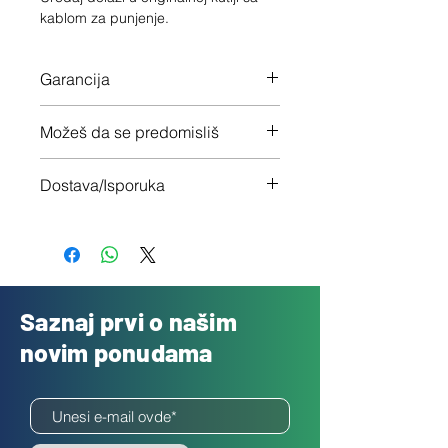
kablom za punjenje.
Garancija
12 meseci garancije na ceo uređaj
Možeš da se predomisliš
Imaš 14 dana da vratiš uređaj ukoliko
Dostava/Isporuka
nisi zadovoljan
Besplatno
Saznaj prvi o našim
novim ponudama