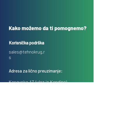
Kako možemo da ti pomognemo?
Korisnička podrška
sales@tehnokrug.r
s
Adresa za lično preuzimanje:
Kosovska 17 (ulaz iz Kondine),
Beograd, Srbija
O nama
Kontakt
Česta pitanja