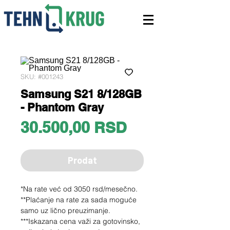
SKU: #001243
Samsung S21 8/128GB
- Phantom Gray
Price
30.500,00 RSD
Prodat
*Na rate već od 3050 rsd/mesečno.
**Plaćanje na rate za sada moguće
samo uz lično preuzimanje.
***Iskazana cena važi za gotovinsko,