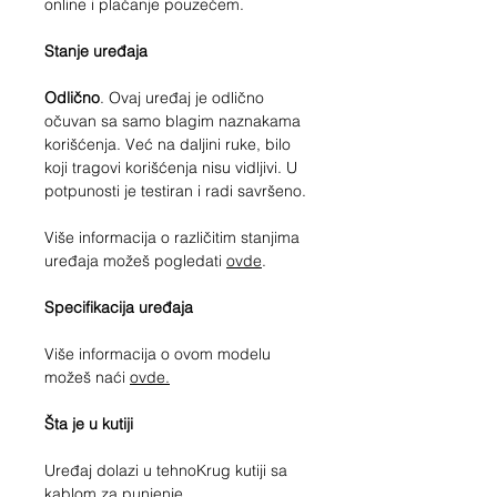
online i plaćanje pouzećem.
Stanje uređaja
Odlično
. Ovaj uređaj je odlično
očuvan sa samo blagim naznakama
korišćenja. Već na daljini ruke, bilo
koji tragovi korišćenja nisu vidljivi. U
potpunosti je testiran i radi savršeno.
Više informacija o različitim stanjima
uređaja možeš pogledati
ovde
.
Specifikacija uređaja
Više informacija o ovom modelu
možeš naći
ovde.
Šta je u kutiji
Uređaj dolazi u tehnoKrug kutiji sa
kablom za punjenje.