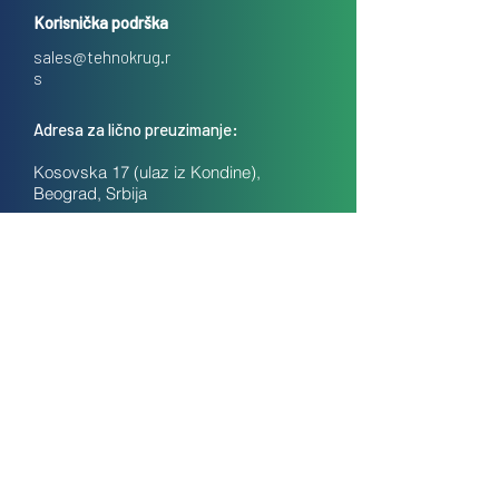
Korisnička podrška
sales@tehnokrug.r
s
Adresa za lično preuzimanje:
Kosovska 17 (ulaz iz Kondine),
Beograd, Srbija
O nama
Kontakt
Česta pitanja
Uslovi prodaje na daljinu
Politika privatnosti
Kolačići (cookies)