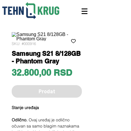
SKU: #000916
Samsung S21 8/128GB
- Phantom Gray
Price
32.800,00 RSD
Prodat
Stanje uređaja
Odlično.
Ovaj uređaj je odlično
očuvan sa samo blagim naznakama