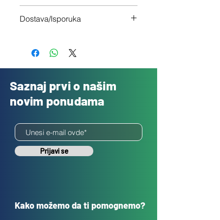
Imaš 14 dana da vratiš uređaj ukoliko
Dostava/Isporuka
nisi zadovoljan
Besplatno
Saznaj prvi o našim
novim ponudama
Prijavi se
Kako možemo da ti pomognemo?