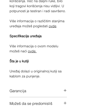
korišćenja. Već na daljini ruke, bilo
koji tragovi korišćenja nisu vidljivi. U
potpunosti je testiran i radi savršeno.
Više informacija o različitim stanjima
uređaja možeš pogledati
ovde
.
Specifikacija uređaja
Više informacija o ovom modelu
možeš naći
ovde.
Šta je u kutiji
Uređaj dolazi u originalnoj kutiji sa
kablom za punjenje.
Garancija
12 meseci garancije na ceo uređaj
Možeš da se predomisliš