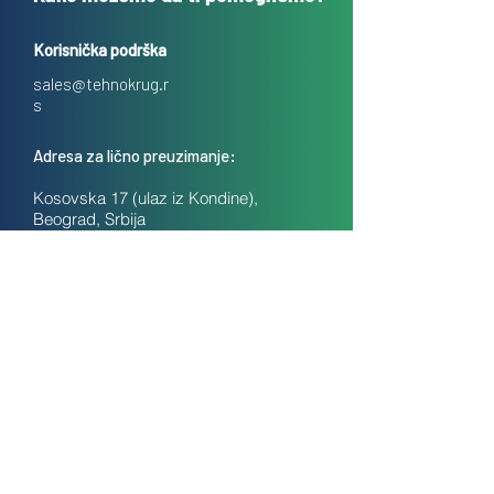
Korisnička podrška
sales@tehnokrug.r
s
Adresa za lično preuzimanje:
Kosovska 17 (ulaz iz Kondine),
Beograd, Srbija
O nama
Kontakt
Česta pitanja
Uslovi prodaje na daljinu
Politika privatnosti