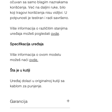
očuvan sa samo blagim naznakama
korišćenja. Već na daljini ruke, bilo
koji tragovi korišćenja nisu vidljivi. U
potpunosti je testiran i radi savršeno.
Više informacija o različitim stanjima
uređaja možeš pogledati
ovde
.
Specifikacija uređaja
Više informacija o ovom modelu
možeš naći
ovde.
Šta je u kutiji
Uređaj dolazi u originalnoj kutiji sa
kablom za punjenje.
Garancija
12 meseci garancije na ceo uređaj