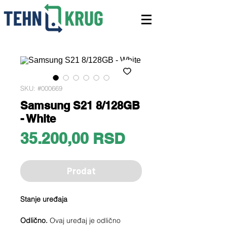
SKU: #000669
Samsung S21 8/128GB
- White
Price
35.200,00 RSD
Prodat
Stanje uređaja
Odlično.
Ovaj uređaj je odlično