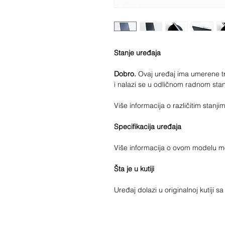
Stanje uređaja
Dobro.
Ovaj uređaj ima umerene tra
i nalazi se u odličnom radnom sta
Više informacija o različitim stan
Specifikacija uređaja
Više informacija o ovom modelu 
Šta je u kutiji
Uređaj dolazi u originalnoj kutiji 