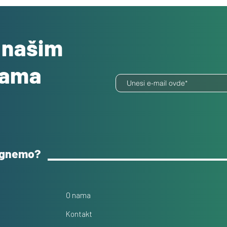
o našim
dama
ognemo?
O nama
Kontakt