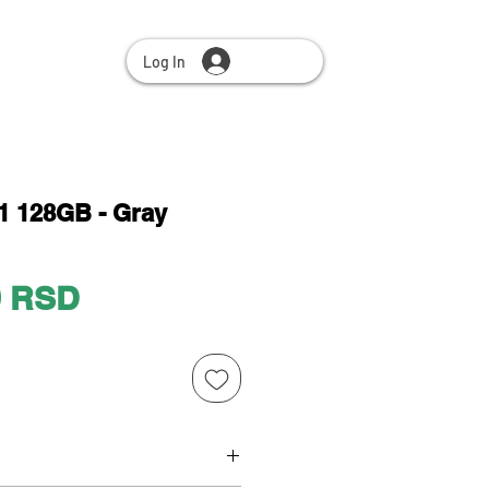
Log In
 128GB - Gray
Price
0 RSD