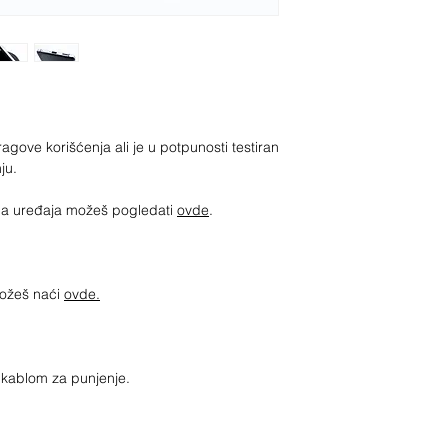
gove korišćenja ali je u potpunosti testiran
nju.
jima uređaja možeš pogledati
ovde
.
možeš naći
ovde.
sa kablom za punjenje.