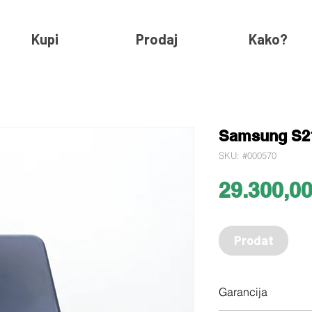
Kupi
Prodaj
Kako?
Samsung S21
SKU: #000570
29.300,0
Prodat
Garancija