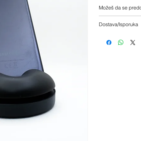
12 meseci garancije
Možeš da se predo
Imaš 14 dana da vrati
Dostava/Isporuka
Besplatno