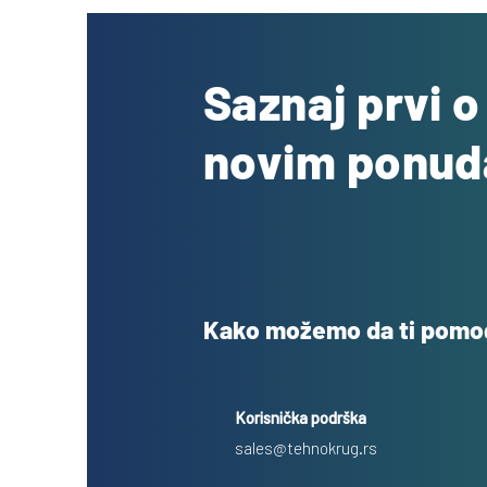
Saznaj prvi 
novim ponu
Kako možemo da ti pom
Korisnička podrška
sales@tehnokrug.rs