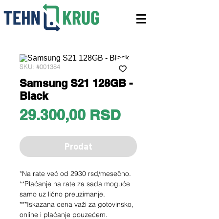
SKU: #001384
Samsung S21 128GB -
Black
Price
29.300,00 RSD
Prodat
*Na rate već od 2930 rsd/mesečno.
**Plaćanje na rate za sada moguće
samo uz lično preuzimanje.
***Iskazana cena važi za gotovinsko,
online i plaćanje pouzećem.