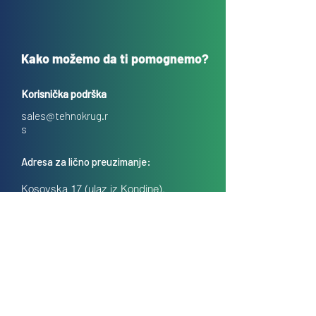
Kako možemo da ti pomognemo?
Korisnička podrška
sales@tehnokrug.r
s
Adresa za lično preuzimanje:
Kosovska 17 (ulaz iz Kondine),
Beograd, Srbija
O nama
Kontakt
Česta pitanja