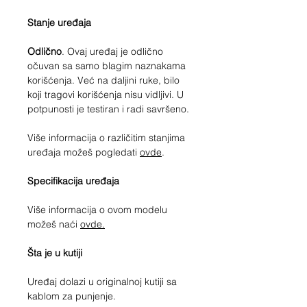
Stanje uređaja
Odlično
. Ovaj uređaj je odlično
očuvan sa samo blagim naznakama
korišćenja. Već na daljini ruke, bilo
koji tragovi korišćenja nisu vidljivi. U
potpunosti je testiran i radi savršeno.
Više informacija o različitim stanjima
uređaja možeš pogledati
ovde
.
Specifikacija uređaja
Više informacija o ovom modelu
možeš naći
ovde.
Šta je u kutiji
Uređaj dolazi u originalnoj kutiji sa
kablom za punjenje.