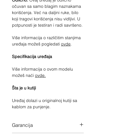
Odlično.
Ovaj uređaj je odlično
očuvan sa samo blagim naznakama
korišćenja. Već na daljini ruke, bilo
koji tragovi korišćenja nisu vidljivi. U
potpunosti je testiran i radi savršeno.
Više informacija o različitim stanjima
uređaja možeš pogledati
ovde
.
Specifikacija uređaja
Više informacija o ovom modelu
možeš naći
ovde.
Šta je u kutiji
Uređaj dolazi u originalnoj kutiji sa
kablom za punjenje.
Garancija