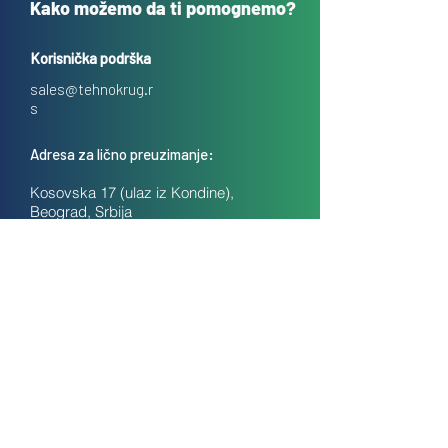
Kako možemo da ti pomognemo?
Korisnička podrška
sales@tehnokrug.r
s
Adresa za lično preuzimanje:
Kosovska 17 (ulaz iz Kondine),
Beograd, Srbija
O nama
Kontakt
Česta pitanja
Uslovi prodaje na daljinu
Politika privatnosti