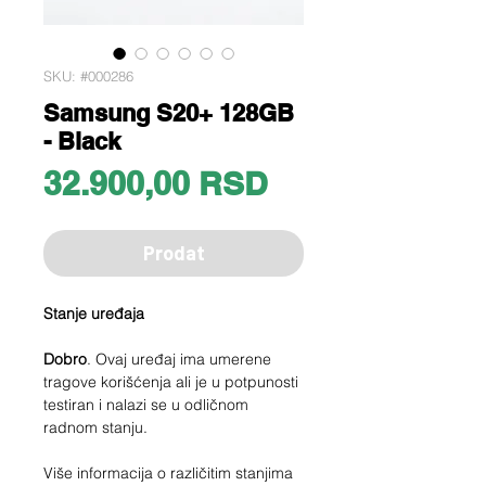
SKU: #000286
Samsung S20+ 128GB
- Black
Price
32.900,00 RSD
Prodat
Stanje uređaja
Dobro
. Ovaj uređaj ima umerene
tragove korišćenja ali je u potpunosti
testiran i nalazi se u odličnom
radnom stanju.
Više informacija o različitim stanjima