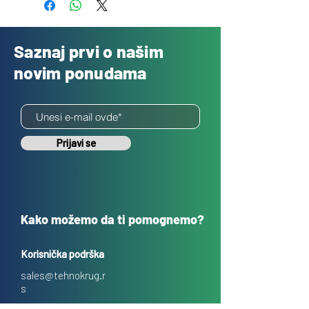
Saznaj prvi o našim
novim ponudama
Prijavi se
Kako možemo da ti pomognemo?
Korisnička podrška
sales@tehnokrug.r
s