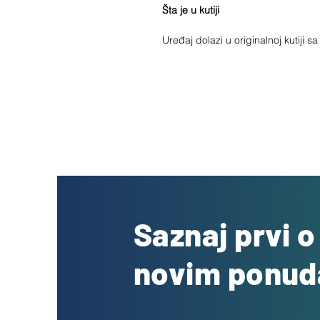
Šta je u kutiji
Uređaj dolazi u originalnoj kutiji 
Saznaj prvi 
novim ponu