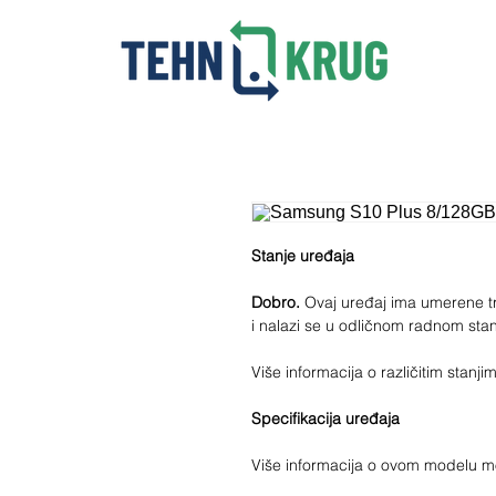
Stanje uređaja
Dobro.
Ovaj uređaj ima umerene tra
i nalazi se u odličnom radnom stan
Više informacija o različitim stan
Specifikacija uređaja
Više informacija o ovom modelu 