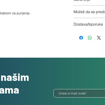
12 meseci garancije
Možeš da se predo
sa kablom za punjenje.
Imaš 14 dana da vrati
Dostava/Isporuka
Besplatno
o našim
dama