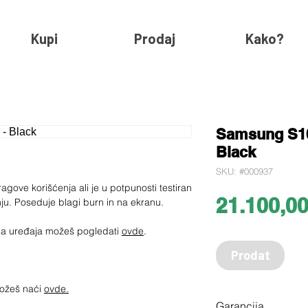
Kupi
Prodaj
Kako?
Samsung S10
Black
SKU: #000937
gove korišćenja ali je u potpunosti testiran
21.100,0
ju. Poseduje blagi burn in na ekranu.
jima uređaja možeš pogledati
ovde
.
Prodat
možeš naći
ovde.
Garancija