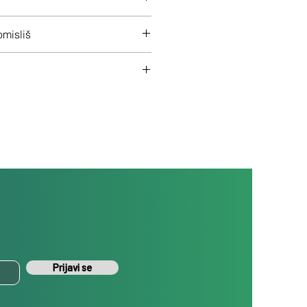
 na ceo uređaj
misliš
š uređaj ukoliko nisi zadovoljan
Prijavi se