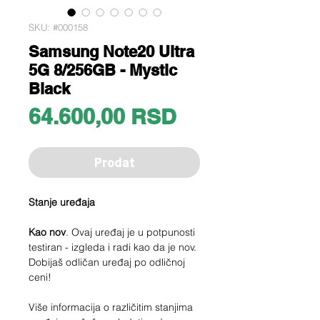
SKU: #000158
Samsung Note20 Ultra
5G 8/256GB - Mystic
Black
Price
64.600,00 RSD
Prodat
Stanje uređaja
Kao nov
. Ovaj uređaj je u potpunosti
testiran - izgleda i radi kao da je nov.
Dobijaš odličan uređaj po odličnoj
ceni!
Više informacija o različitim stanjima