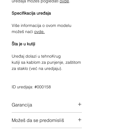
uređaja možeš pogledati
ovde
.
Specifikacija uređaja
Više informacija o ovom modelu
možeš naći
ovde.
Šta je u kutiji
Uređaj dolazi u tehnoKrug
kutiji sa kablom za punjenje, zaštitom
za staklo (već na uredjaju).
ID uredjaja: #000158
Garancija
12 meseci garancije na ceo uređaj
Možeš da se predomisliš
Imaš 14 dana da vratiš uređaj ukoliko