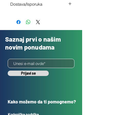
Dostava/Isporuka
nisi zadovoljan
Besplatno
Saznaj prvi o našim
novim ponudama
Prijavi se
Kako možemo da ti pomognemo?
Korisnička podrška