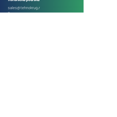
sales@tehnokrug.r
s
Adresa za lično preuzimanje:
Kosovska 17 (ulaz iz Kondine),
Beograd, Srbija
O nama
Kontakt
Česta pitanja
Uslovi prodaje na daljinu
Politika privatnosti
Kolačići (cookies)