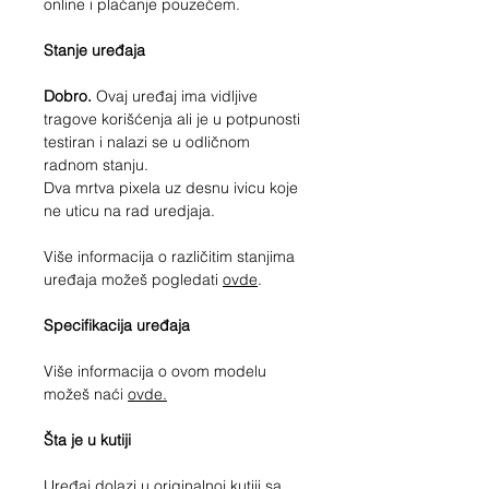
online i plaćanje pouzećem.
Stanje uređaja
Dobro.
Ovaj uređaj ima vidljive
tragove korišćenja ali je u potpunosti
testiran i nalazi se u odličnom
radnom stanju.
Dva mrtva pixela uz desnu ivicu koje
ne uticu na rad uredjaja.
Više informacija o različitim stanjima
uređaja možeš pogledati
ovde
.
Specifikacija uređaja
Više informacija o ovom modelu
možeš naći
ovde.
Šta je u kutiji
Uređaj dolazi u originalnoj kutiji sa