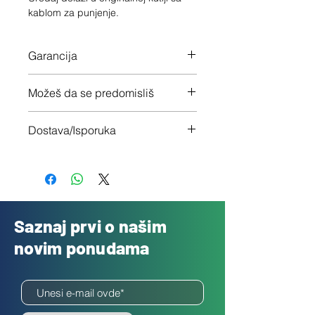
kablom za punjenje.
Garancija
12 meseci garancije na ceo uređaj
Možeš da se predomisliš
Imaš 14 dana da vratiš uređaj ukoliko
Dostava/Isporuka
nisi zadovoljan
Besplatno
Saznaj prvi o našim
novim ponudama