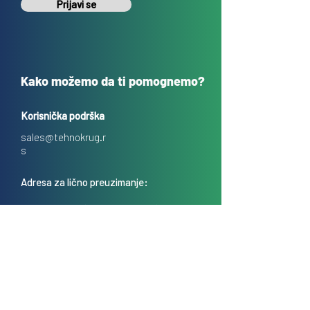
Prijavi se
Kako možemo da ti pomognemo?
Korisnička podrška
sales@tehnokrug.r
s
Adresa za lično preuzimanje:
Kosovska 17 (ulaz iz Kondine),
Beograd, Srbija
O nama
Kontakt