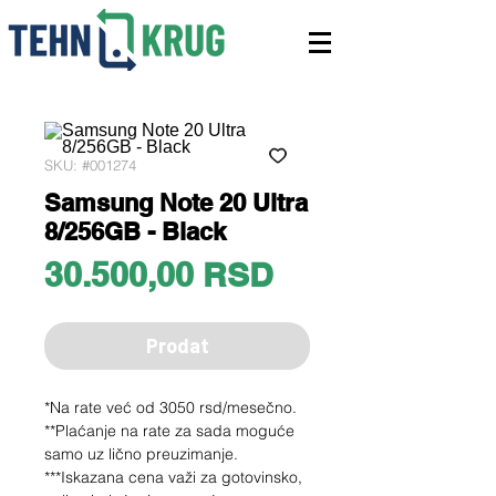
SKU: #001274
Samsung Note 20 Ultra
8/256GB - Black
Price
30.500,00 RSD
Prodat
*Na rate već od 3050 rsd/mesečno.
**Plaćanje na rate za sada moguće
samo uz lično preuzimanje.
***Iskazana cena važi za gotovinsko,