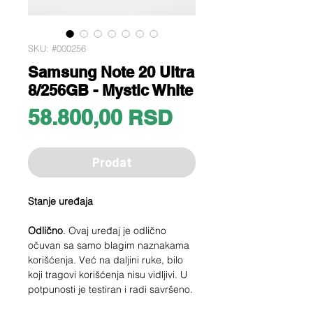
SKU: #000256
Samsung Note 20 Ultra
8/256GB - Mystic White
Price
58.800,00 RSD
Prodat
Stanje uređaja
Odlično
. Ovaj uređaj je odlično
očuvan sa samo blagim naznakama
korišćenja. Već na daljini ruke, bilo
koji tragovi korišćenja nisu vidljivi. U
potpunosti je testiran i radi savršeno.