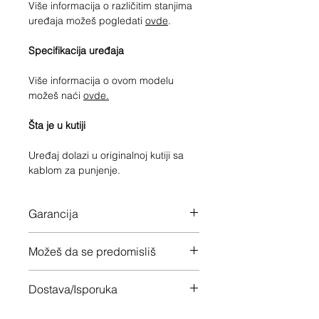
Više informacija o različitim stanjima
uređaja možeš pogledati
ovde
.
Specifikacija uređaja
Više informacija o ovom modelu
možeš naći
ovde.
Šta je u kutiji
Uređaj dolazi u originalnoj kutiji sa
kablom za punjenje.
Garancija
12 meseci garancije na ceo uređaj
Možeš da se predomisliš
Imaš 14 dana da vratiš uređaj ukoliko
Dostava/Isporuka
nisi zadovoljan
Besplatno