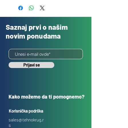
Saznaj prvi o našim
novim ponudama
Prijavi se
Kako možemo da ti pomognemo?
Korisnička podrška
sales@tehnokrug.r
s