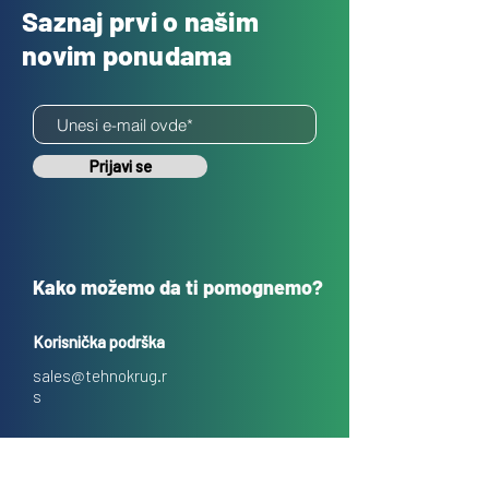
Saznaj prvi o našim
novim ponudama
Prijavi se
Kako možemo da ti pomognemo?
Korisnička podrška
sales@tehnokrug.r
s
Adresa za lično preuzimanje:
Kosovska 17 (ulaz iz Kondine),