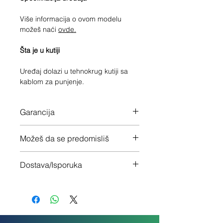
Više informacija o ovom modelu
možeš naći
ovde.
Šta je u kutiji
Uređaj dolazi u tehnokrug kutiji sa
kablom za punjenje.
Garancija
12 meseci garancije na ceo uređaj
Možeš da se predomisliš
Imaš 14 dana da vratiš uređaj ukoliko
Dostava/Isporuka
nisi zadovoljan
Besplatno