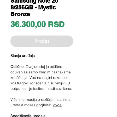
Samsung Note 20
8/256GB - Mystic
Bronze
Price
36.300,00 RSD
Prodat
Stanje uređaja
Odlično.
Ovaj uređaj je odlično
očuvan sa samo blagim naznakama
korišćenja. Već na daljini ruke, bilo
koji tragovi korišćenja nisu vidljivi. U
potpunosti je testiran i radi savršeno.
Više informacija o različitim stanjima
uređaja možeš pogledati
ovde
.
Specifikacija uređaja